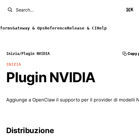
K
Search...
forms
Gateway & Ops
Reference
Release & CI
Help
Copy 
Inizia
/
Plugin NVIDIA
INIZIA
Plugin NVIDIA
Aggiunge a OpenClaw il supporto per il provider di modelli 
Distribuzione