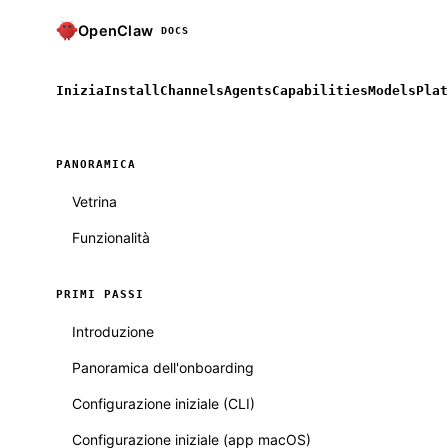
OpenClaw
DOCS
Inizia
Install
Channels
Agents
Capabilities
Models
Plat
PANORAMICA
Vetrina
Funzionalità
PRIMI PASSI
Introduzione
Panoramica dell'onboarding
Configurazione iniziale (CLI)
Configurazione iniziale (app macOS)