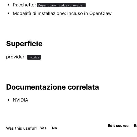
Pacchetto:
@openclaw/nvidia-provider
Modalità di installazione: incluso in OpenClaw
Superficie
provider:
nvidia
Documentazione correlata
NVIDIA
Edit source
R
Was this useful?
Yes
No