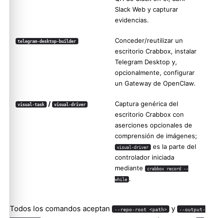
Slack Web y capturar
evidencias.
Conceder/reutilizar un
telegram-desktop-builder
escritorio Crabbox, instalar
Telegram Desktop y,
opcionalmente, configurar
un Gateway de OpenClaw.
/
Captura genérica del
visual-task
visual-driver
escritorio Crabbox con
aserciones opcionales de
comprensión de imágenes;
es la parte del
visual-driver
controlador iniciada
mediante
crabbox record --
.
while
Todos los comandos aceptan
y
--repo-root <path>
--output-