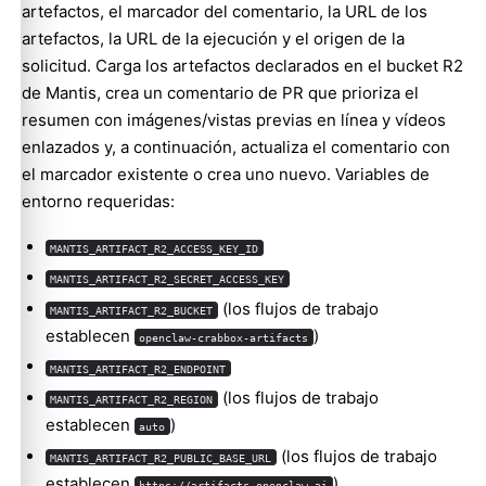
artefactos, el marcador del comentario, la URL de los
artefactos, la URL de la ejecución y el origen de la
solicitud. Carga los artefactos declarados en el bucket R2
de Mantis, crea un comentario de PR que prioriza el
resumen con imágenes/vistas previas en línea y vídeos
enlazados y, a continuación, actualiza el comentario con
el marcador existente o crea uno nuevo. Variables de
entorno requeridas:
MANTIS_ARTIFACT_R2_ACCESS_KEY_ID
MANTIS_ARTIFACT_R2_SECRET_ACCESS_KEY
(los flujos de trabajo
MANTIS_ARTIFACT_R2_BUCKET
establecen
)
openclaw-crabbox-artifacts
MANTIS_ARTIFACT_R2_ENDPOINT
(los flujos de trabajo
MANTIS_ARTIFACT_R2_REGION
establecen
)
auto
(los flujos de trabajo
MANTIS_ARTIFACT_R2_PUBLIC_BASE_URL
establecen
)
https://artifacts.openclaw.ai