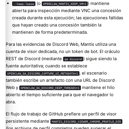
(o
) mantiene
--keep-lease
OPENCLAW_MANTIS_KEEP_VM=1
abierta para inspección mediante VNC una concesión
creada durante esta ejecución; las ejecuciones fallidas
que hayan creado una concesión también la
mantienen de forma predeterminada.
Para las evidencias de Discord Web, Mantis utiliza una
cuenta de visor dedicada, no un token de bot. El oráculo
REST de Discord (mediante
) sigue siendo la
qa discord
fuente autoritativa; cuando se establece
, el escenario
OPENCLAW_QA_DISCORD_CAPTURE_UI_METADATA=1
también escribe un artefacto con una URL de Discord
Web y
mantiene el hilo
OPENCLAW_QA_DISCORD_KEEP_THREADS=1
abierto el tiempo suficiente para que el navegador lo
abra.
El flujo de trabajo de GitHub prefiere un perfil de visor
persistente mediante
MANTIS_DISCORD_VIEWER_CHROME_PROFILE_DIR
(los archivos de perfil completos pueden superar el