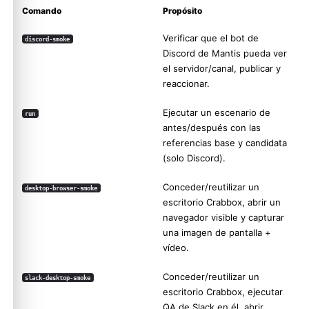
Comando
Propósito
Verificar que el bot de
discord-smoke
Discord de Mantis pueda ver
el servidor/canal, publicar y
reaccionar.
Ejecutar un escenario de
run
antes/después con las
referencias base y candidata
(solo Discord).
Conceder/reutilizar un
desktop-browser-smoke
escritorio Crabbox, abrir un
navegador visible y capturar
una imagen de pantalla +
vídeo.
Conceder/reutilizar un
slack-desktop-smoke
escritorio Crabbox, ejecutar
QA de Slack en él, abrir