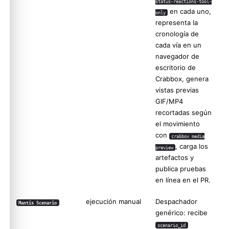
status-reactions-tool-
en cada uno,
only
representa la
cronología de
cada vía en un
navegador de
escritorio de
Crabbox, genera
vistas previas
GIF/MP4
recortadas según
el movimiento
con
crabbox media
, carga los
preview
artefactos y
publica pruebas
en línea en el PR.
ejecución manual
Despachador
Mantis Scenario
genérico: recibe
scenario_id