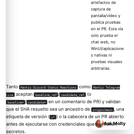
artefactos de
captura de
pantalla/vídeo y
publica pruebas
en el PR. Esta vía
solo prueba el
chat web, no
WinUI/aplicacione
s nativas ni
pruebas visuales
arbitrarias.
Tanto
como
Mantis Discord Status Reactions
Mantis Telegram
aceptan
/
(o
Live
baseline_ref
candidate_ref
/
en un comentario de PR) y validan
baseline=
candidate=
que el SHA resuelto sea un ancestro de
, una
origin/main
etiqueta de versión (
) o la cabecera de un PR abierto
v*
Ask Molty
antes de ejecutarse con credenciales que contienen
secretos.