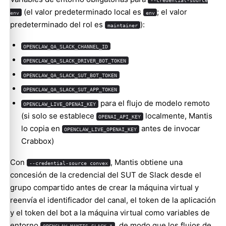
(el valor predeterminado local es
; el valor
env
env
predeterminado del rol es
):
maintainer
OPENCLAW_QA_SLACK_CHANNEL_ID
OPENCLAW_QA_SLACK_DRIVER_BOT_TOKEN
OPENCLAW_QA_SLACK_SUT_BOT_TOKEN
OPENCLAW_QA_SLACK_SUT_APP_TOKEN
para el flujo de modelo remoto
OPENCLAW_LIVE_OPENAI_KEY
(si solo se establece
localmente, Mantis
OPENAI_API_KEY
lo copia en
antes de invocar
OPENCLAW_LIVE_OPENAI_KEY
Crabbox)
Con
, Mantis obtiene una
--credential-source convex
concesión de la credencial del SUT de Slack desde el
grupo compartido antes de crear la máquina virtual y
reenvía el identificador del canal, el token de la aplicación
y el token del bot a la máquina virtual como variables de
entorno
, de modo que los flujos de
OPENCLAW_MANTIS_SLACK_*