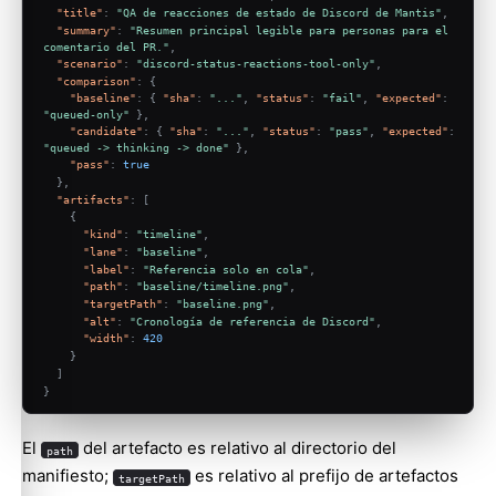
"title"
:
"QA de reacciones de estado de Discord de Mantis"
,
"summary"
:
"Resumen principal legible para personas para el 
comentario del PR."
,
"scenario"
:
"discord-status-reactions-tool-only"
,
"comparison"
:
{
"baseline"
:
{
"sha"
:
"..."
,
"status"
:
"fail"
,
"expected"
:
"queued-only"
}
,
"candidate"
:
{
"sha"
:
"..."
,
"status"
:
"pass"
,
"expected"
:
"queued -> thinking -> done"
}
,
"pass"
:
true
}
,
"artifacts"
:
[
{
"kind"
:
"timeline"
,
"lane"
:
"baseline"
,
"label"
:
"Referencia solo en cola"
,
"path"
:
"baseline/timeline.png"
,
"targetPath"
:
"baseline.png"
,
"alt"
:
"Cronología de referencia de Discord"
,
"width"
:
420
}
]
}
El
del artefacto es relativo al directorio del
path
manifiesto;
es relativo al prefijo de artefactos
targetPath