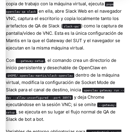
copia de trabajo con la máquina virtual, ejecuta
pnpm
en ella, abre Slack Web en el navegador
openclaw qa slack
VNC, captura el escritorio y copia localmente tanto los
artefactos de QA de Slack (
) como la captura de
slack-qa/
pantalla/vídeo de VNC. Esta es la única configuración de
Mantis en la que el Gateway del SUT y el navegador se
ejecutan en la misma máquina virtual.
Con
, el comando crea un directorio de
--gateway-setup
inicio persistente y desechable de OpenClaw en
dentro de la máquina
$HOME/.openclaw-mantis/slack-openclaw
virtual, modifica la configuración de Socket Mode de
Slack para el canal de destino, inicia
openclaw gateway run --
y deja Chrome
dev --allow-unconfigured --port 38973
ejecutándose en la sesión VNC; si se omite
--gateway-
, se ejecuta en su lugar el flujo normal de QA de
setup
Slack de bot a bot.
Variables de entorno obligatorias para
--credential-source