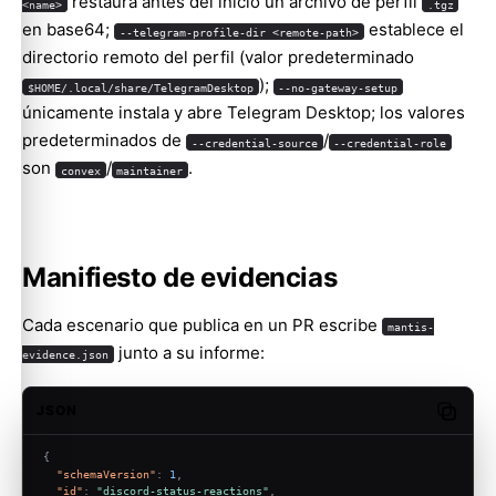
restaura antes del inicio un archivo de perfil
<name>
.tgz
en base64;
establece el
--telegram-profile-dir <remote-path>
directorio remoto del perfil (valor predeterminado
);
$HOME/.local/share/TelegramDesktop
--no-gateway-setup
únicamente instala y abre Telegram Desktop; los valores
predeterminados de
/
--credential-source
--credential-role
son
/
.
convex
maintainer
Manifiesto de evidencias
Cada escenario que publica en un PR escribe
mantis-
junto a su informe:
evidence.json
JSON
Copy c
{
"schemaVersion"
:
1
,
"id"
:
"discord-status-reactions"
,