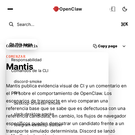
🇪🇸
OpenClaw
K
Search...
On this page
Copy page
Comenzar
/
Mantis
COMENZAR
Responsabilidad
Mantis
Comandos de la CLI
discord-smoke
Mantis publica evidencia visual de CI y un comentario en
run
el PR sobre el comportamiento de OpenClaw. Los
escenarios de transporte en vivo comparan una
desktop-browser-smoke
referencia base que se sabe que es defectuosa con una
slack-desktop-smoke
referencia candidata; en cambio, los flujos de navegador
específicos pueden demostrar un candidato frente a un
telegram-desktop-builder
transporte simulado determinista. Discord se lanzó