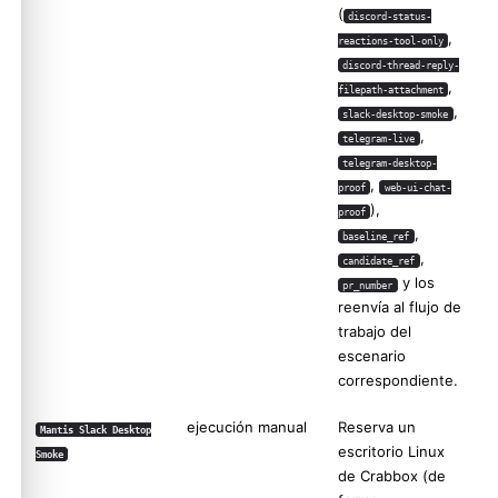
(
discord-status-
,
reactions-tool-only
discord-thread-reply-
,
filepath-attachment
,
slack-desktop-smoke
,
telegram-live
telegram-desktop-
,
proof
web-ui-chat-
),
proof
,
baseline_ref
,
candidate_ref
y los
pr_number
reenvía al flujo de
trabajo del
escenario
correspondiente.
ejecución manual
Reserva un
Mantis Slack Desktop
escritorio Linux
Smoke
de Crabbox (de