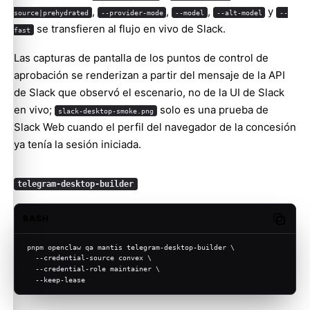
,
,
,
y
source|prehydrated
--provider-mode
--model
--alt-model
--
se transfieren al flujo en vivo de Slack.
fast
Las capturas de pantalla de los puntos de control de
aprobación se renderizan a partir del mensaje de la API
de Slack que observó el escenario, no de la UI de Slack
en vivo;
solo es una prueba de
slack-desktop-smoke.png
Slack Web cuando el perfil del navegador de la concesión
ya tenía la sesión iniciada.
telegram-desktop-builder
BASH
Copy c
pnpm openclaw qa mantis telegram-desktop-builder \
  --credential-source convex \
  --credential-role maintainer \
  --keep-lease