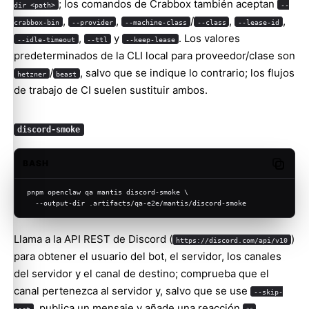
; los comandos de Crabbox también aceptan
dir <path>
--
,
,
/
,
,
crabbox-bin
--provider
--machine-class
--class
--lease-id
,
y
. Los valores
--idle-timeout
--ttl
--keep-lease
predeterminados de la CLI local para proveedor/clase son
/
, salvo que se indique lo contrario; los flujos
hetzner
beast
de trabajo de CI suelen sustituir ambos.
discord-smoke
BASH
Copy c
pnpm openclaw qa mantis discord-smoke \
  --output-dir .artifacts/qa-e2e/mantis/discord-smoke
Llama a la API REST de Discord (
)
https://discord.com/api/v10
para obtener el usuario del bot, el servidor, los canales
del servidor y el canal de destino; comprueba que el
canal pertenezca al servidor y, salvo que se use
--skip-
, publica un mensaje y añade una reacción
.
post
👀