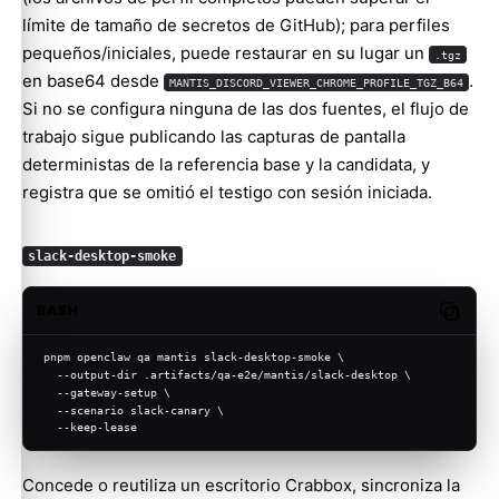
límite de tamaño de secretos de GitHub); para perfiles
pequeños/iniciales, puede restaurar en su lugar un
.tgz
en base64 desde
.
MANTIS_DISCORD_VIEWER_CHROME_PROFILE_TGZ_B64
Si no se configura ninguna de las dos fuentes, el flujo de
trabajo sigue publicando las capturas de pantalla
deterministas de la referencia base y la candidata, y
registra que se omitió el testigo con sesión iniciada.
slack-desktop-smoke
BASH
Copy c
pnpm openclaw qa mantis slack-desktop-smoke \
  --output-dir .artifacts/qa-e2e/mantis/slack-desktop \
  --gateway-setup \
  --scenario slack-canary \
  --keep-lease
Concede o reutiliza un escritorio Crabbox, sincroniza la