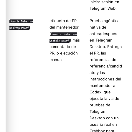
iniciar sesión en
Telegram Web.
etiqueta de PR
Prueba agéntica
Mantis Telegram
del mantenedor
nativa del
Desktop Proof
(
antes/después
mantis: telegram-
) más
en Telegram
visible-proof
comentario de
Desktop. Entrega
PR, o ejecución
el PR, las
manual
referencias de
referencia/candid
ato y las
instrucciones del
mantenedor a
Codex, que
ejecuta la vía de
pruebas de
Telegram
Desktop con un
usuario real en
Crabbox para