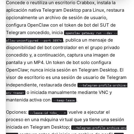
Concede o reutiliza un escritorio Crabbox, instala la
aplicación nativa Telegram Desktop para Linux, restaura
opcionalmente un archivo de sesión de usuario,
configura OpenClaw con el token de bot del SUT de
Telegram concedido, inicia
openclaw gateway run --dev --
, publica un mensaje de
allow-unconfigured --port 38974
disponibilidad del bot controlador en el grupo privado
concedido y, a continuación, captura una imagen de
pantalla y un MP4. Un token de bot solo configura
OpenClaw; nunca inicia sesión en Telegram Desktop. El
visor de escritorio es una sesión de usuario de Telegram
independiente, restaurada desde
--telegram-profile-archive-
o iniciada manualmente mediante VNC y
env <name>
mantenida activa con
.
--keep-lease
Opciones:
vuelve a ejecutar el
--lease-id <cbx_...>
proceso en una máquina virtual que ya tiene una sesión
iniciada en Telegram Desktop;
--telegram-profile-archive-env