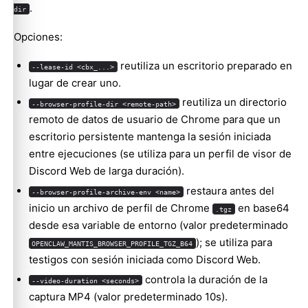
.
dir
Opciones:
reutiliza un escritorio preparado en
--lease-id <cbx_...>
lugar de crear uno.
reutiliza un directorio
--browser-profile-dir <remote-path>
remoto de datos de usuario de Chrome para que un
escritorio persistente mantenga la sesión iniciada
entre ejecuciones (se utiliza para un perfil de visor de
Discord Web de larga duración).
restaura antes del
--browser-profile-archive-env <name>
inicio un archivo de perfil de Chrome
en base64
.tgz
desde esa variable de entorno (valor predeterminado
); se utiliza para
OPENCLAW_MANTIS_BROWSER_PROFILE_TGZ_B64
testigos con sesión iniciada como Discord Web.
controla la duración de la
--video-duration <seconds>
captura MP4 (valor predeterminado 10s).