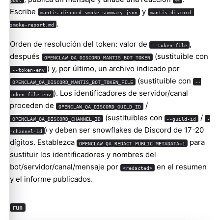
Escribe
y
mantis-discord-smoke-summary.json
mantis-discord-
.
smoke-report.md
Orden de resolución del token: valor de
,
--token-file
después
(sustituible con
OPENCLAW_QA_DISCORD_MANTIS_BOT_TOKEN
) y, por último, un archivo indicado por
--token-env
(sustituible con
OPENCLAW_QA_DISCORD_MANTIS_BOT_TOKEN_FILE
--
). Los identificadores de servidor/canal
token-file-env
proceden de
/
OPENCLAW_QA_DISCORD_GUILD_ID
(sustituibles con
/
OPENCLAW_QA_DISCORD_CHANNEL_ID
--guild-id
-
) y deben ser snowflakes de Discord de 17-20
-channel-id
dígitos. Establezca
para
OPENCLAW_QA_REDACT_PUBLIC_METADATA=1
sustituir los identificadores y nombres del
bot/servidor/canal/mensaje por
en el resumen
<redacted>
y el informe publicados.
run