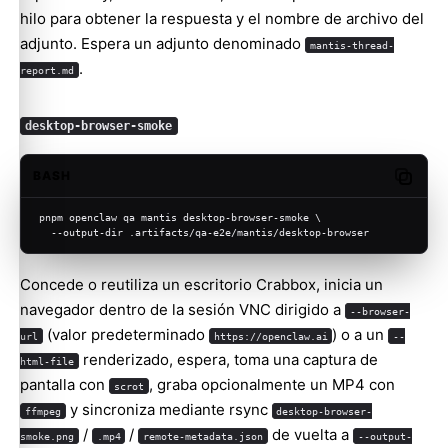
hilo para obtener la respuesta y el nombre de archivo del
adjunto. Espera un adjunto denominado
mantis-thread-
.
report.md
desktop-browser-smoke
BASH
Copy c
pnpm openclaw qa mantis desktop-browser-smoke \
  --output-dir .artifacts/qa-e2e/mantis/desktop-browser
Concede o reutiliza un escritorio Crabbox, inicia un
navegador dentro de la sesión VNC dirigido a
--browser-
(valor predeterminado
) o a un
url
https://openclaw.ai
--
renderizado, espera, toma una captura de
html-file
pantalla con
, graba opcionalmente un MP4 con
scrot
y sincroniza mediante rsync
ffmpeg
desktop-browser-
/
/
de vuelta a
smoke.png
.mp4
remote-metadata.json
--output-