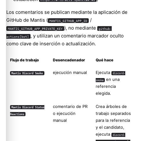
Los comentarios se publican mediante la aplicación de
GitHub de Mantis (
/
MANTIS_GITHUB_APP_ID
), no mediante
MANTIS_GITHUB_APP_PRIVATE_KEY
github-
, y utilizan un comentario marcador oculto
actions[bot]
como clave de inserción o actualización.
Flujo de trabajo
Desencadenador
Qué hace
ejecución manual
Ejecuta
Mantis Discord Smoke
discord-
en una
smoke
referencia
elegida.
comentario de PR
Crea árboles de
Mantis Discord Status
o ejecución
trabajo separados
Reactions
manual
para la referencia
y el candidato,
ejecuta
discord-