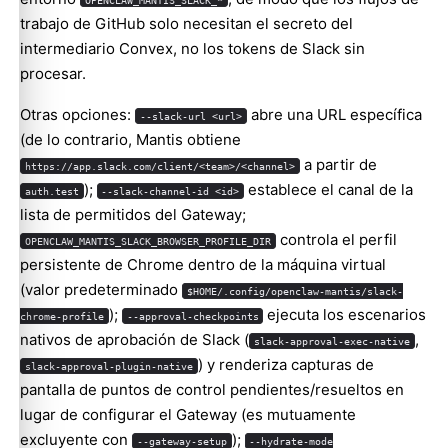
trabajo de GitHub solo necesitan el secreto del
intermediario Convex, no los tokens de Slack sin
procesar.
Otras opciones:
abre una URL específica
--slack-url <url>
(de lo contrario, Mantis obtiene
a partir de
https://app.slack.com/client/<team>/<channel>
);
establece el canal de la
auth.test
--slack-channel-id <id>
lista de permitidos del Gateway;
controla el perfil
OPENCLAW_MANTIS_SLACK_BROWSER_PROFILE_DIR
persistente de Chrome dentro de la máquina virtual
(valor predeterminado
$HOME/.config/openclaw-mantis/slack-
);
ejecuta los escenarios
chrome-profile
--approval-checkpoints
nativos de aprobación de Slack (
,
slack-approval-exec-native
) y renderiza capturas de
slack-approval-plugin-native
pantalla de puntos de control pendientes/resueltos en
lugar de configurar el Gateway (es mutuamente
excluyente con
);
--gateway-setup
--hydrate-mode