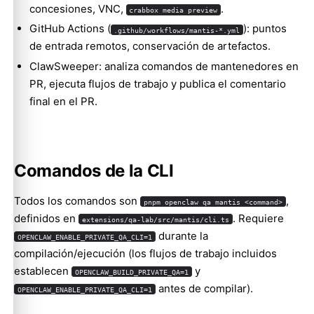
concesiones, VNC,
.
crabbox media preview
GitHub Actions (
): puntos
.github/workflows/mantis-*.yml
de entrada remotos, conservación de artefactos.
ClawSweeper: analiza comandos de mantenedores en
PR, ejecuta flujos de trabajo y publica el comentario
final en el PR.
Comandos de la CLI
Todos los comandos son
,
pnpm openclaw qa mantis <command>
definidos en
. Requiere
extensions/qa-lab/src/mantis/cli.ts
durante la
OPENCLAW_ENABLE_PRIVATE_QA_CLI=1
compilación/ejecución (los flujos de trabajo incluidos
establecen
y
OPENCLAW_BUILD_PRIVATE_QA=1
antes de compilar).
OPENCLAW_ENABLE_PRIVATE_QA_CLI=1