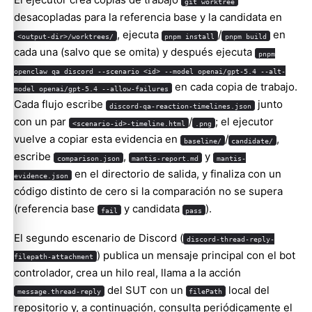
git worktree
desacopladas para la referencia base y la candidata en
, ejecuta
/
en
<output-dir>/worktrees/
pnpm install
pnpm build
cada una (salvo que se omita) y después ejecuta
pnpm
openclaw qa discord --scenario <id> --model openai/gpt-5.4 --alt-
en cada copia de trabajo.
model openai/gpt-5.4 --allow-failures
Cada flujo escribe
junto
discord-qa-reaction-timelines.json
con un par
/
; el ejecutor
<scenario-id>-timeline.html
.png
vuelve a copiar esta evidencia en
/
,
baseline/
candidate/
escribe
,
y
comparison.json
mantis-report.md
mantis-
en el directorio de salida, y finaliza con un
evidence.json
código distinto de cero si la comparación no se supera
(referencia base
y candidata
).
fail
pass
El segundo escenario de Discord (
discord-thread-reply-
) publica un mensaje principal con el bot
filepath-attachment
controlador, crea un hilo real, llama a la acción
del SUT con un
local del
message.thread-reply
filePath
repositorio y, a continuación, consulta periódicamente el