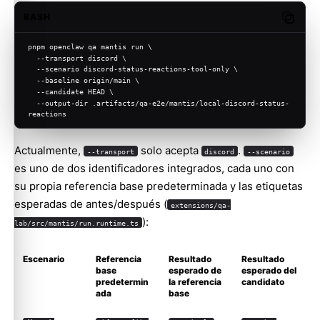
BASH
Copy c
pnpm openclaw qa mantis run \
  --transport discord \
  --scenario discord-status-reactions-tool-only \
  --baseline origin/main \
  --candidate HEAD \
  --output-dir .artifacts/qa-e2e/mantis/local-discord-status-
reactions
Actualmente,
solo acepta
.
--transport
discord
--scenario
es uno de dos identificadores integrados, cada uno con
su propia referencia base predeterminada y las etiquetas
esperadas de antes/después (
extensions/qa-
):
lab/src/mantis/run.runtime.ts
Escenario
Referencia
Resultado
Resultado
base
esperado de
esperado del
predetermin
la referencia
candidato
ada
base