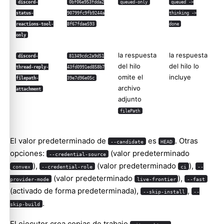
discord-
0bf06e953fdda2
queued-only
queued ->
status-
90799fc9fb9244a
thinking ->
reactions-tool-
8f67fdae593
done
only
la respuesta
la respuesta
discord-
81349cdc2a9d51
del hilo
del hilo lo
thread-reply-
43fd0991ed858b7
omite el
incluye
filepath-
39e7d96e05c
archivo
attachment
adjunto
filePath
El valor predeterminado de
es
. Otras
--candidate
HEAD
opciones:
(valor predeterminado
--credential-source
),
(valor predeterminado
),
convex
--credential-role
ci
--
(valor predeterminado
),
provider-mode
live-frontier
--fast
(activado de forma predeterminada),
,
--skip-install
--
.
skip-build
El ejecutor crea copias de trabajo