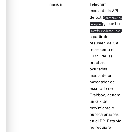
manual
Telegram
mediante la API
de bot (
openclaw qa
), escribe
telegram
mantis-evidence.json
a partir del
resumen de QA,
representa el
HTML de las
pruebas
ocultadas
mediante un
navegador de
escritorio de
Crabbox, genera
un GIF de
movimiento y
publica pruebas
en el PR. Esta vía
no requiere