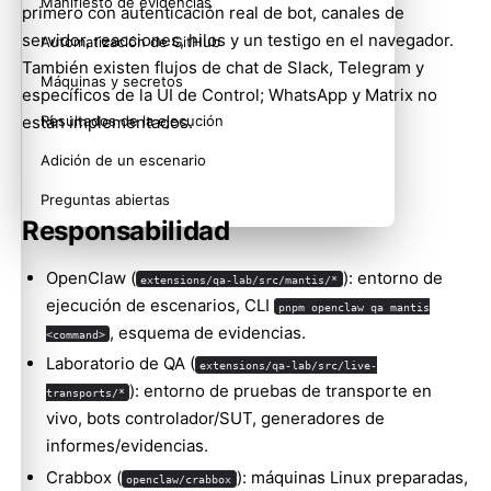
Manifiesto de evidencias
primero con autenticación real de bot, canales de
servidor, reacciones, hilos y un testigo en el navegador.
Automatización de GitHub
También existen flujos de chat de Slack, Telegram y
Máquinas y secretos
específicos de la UI de Control; WhatsApp y Matrix no
están implementados.
Resultados de la ejecución
Adición de un escenario
Preguntas abiertas
Responsabilidad
OpenClaw (
): entorno de
extensions/qa-lab/src/mantis/*
ejecución de escenarios, CLI
pnpm openclaw qa mantis
, esquema de evidencias.
<command>
Laboratorio de QA (
extensions/qa-lab/src/live-
): entorno de pruebas de transporte en
transports/*
vivo, bots controlador/SUT, generadores de
informes/evidencias.
Crabbox (
): máquinas Linux preparadas,
openclaw/crabbox