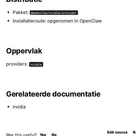
Pakket:
@openclaw/nvidia-provider
Installatieroute: opgenomen in OpenClaw
Oppervlak
providers:
nvidia
Gerelateerde documentatie
nvidia
Edit source
R
Was this useful?
Yes
No