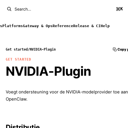
K
Search...
s
Platforms
Gateway & Ops
Reference
Release & CI
Help
Copy 
Get started
/
NVIDIA-Plugin
GET STARTED
NVIDIA-Plugin
Voegt ondersteuning voor de NVIDIA-modelprovider toe aan
OpenClaw.
Distributie