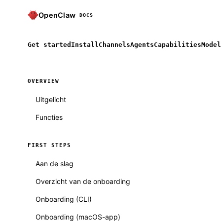
OpenClaw
DOCS
Get started
Install
Channels
Agents
Capabilities
Model
OVERVIEW
Uitgelicht
Functies
FIRST STEPS
Aan de slag
Overzicht van de onboarding
Onboarding (CLI)
Onboarding (macOS-app)