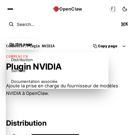
🇫🇷
OpenClaw
K
Search...
On this page
Copy page
Commencer
/
Plugin NVIDIA
COMMENCER
Distribution
Plugin NVIDIA
Surface
Documentation associée
Ajoute la prise en charge du fournisseur de modèles
NVIDIA à OpenClaw.
Distribution