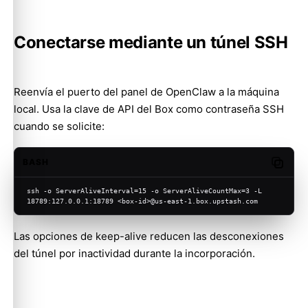
Conectarse mediante un túnel SSH
Reenvía el puerto del panel de OpenClaw a la máquina
local. Usa la clave de API del Box como contraseña SSH
cuando se solicite:
BASH
Copy c
ssh -o ServerAliveInterval=15 -o ServerAliveCountMax=3 -L 
18789:127.0.0.1:18789 <box-id>@us-east-1.box.upstash.com
Las opciones de keep-alive reducen las desconexiones
del túnel por inactividad durante la incorporación.