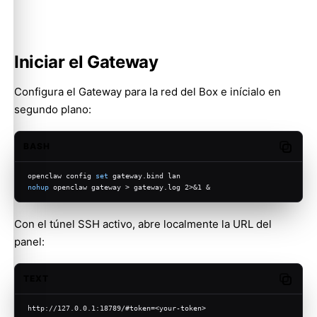
Iniciar el Gateway
Configura el Gateway para la red del Box e inícialo en
segundo plano:
BASH
Copy c
openclaw config 
set
 gateway.bind lan
nohup
 openclaw gateway > gateway.log 2>&1 &
Con el túnel SSH activo, abre localmente la URL del
panel:
TEXT
Copy c
http://127.0.0.1:18789/#token=<your-token>