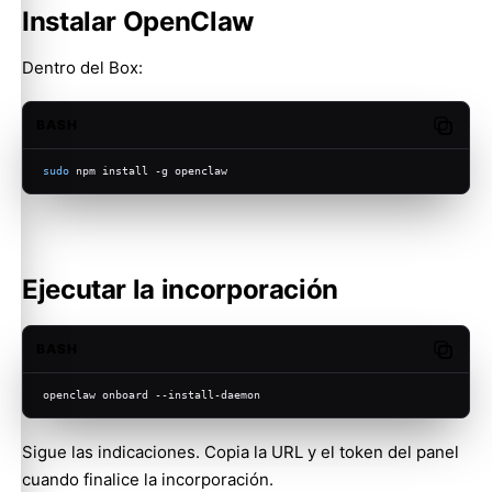
Instalar OpenClaw
Dentro del Box:
BASH
Copy c
sudo
 npm install -g openclaw
Ejecutar la incorporación
BASH
Copy c
openclaw onboard --install-daemon
Sigue las indicaciones. Copia la URL y el token del panel
cuando finalice la incorporación.