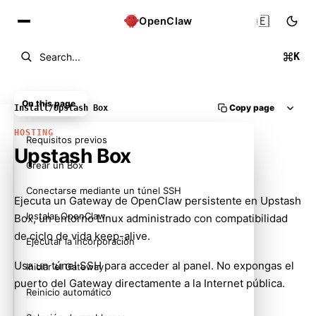
🇪🇸
OpenClaw
K
Search...
On this page
Copy page
Install
/
Upstash Box
HOSTING
Requisitos previos
Upstash Box
Crear un Box
Conectarse mediante un túnel SSH
Ejecuta un Gateway de OpenClaw persistente en Upstash
Instalar OpenClaw
Box, un entorno Linux administrado con compatibilidad
de ciclo de vida keep-alive.
Ejecutar la incorporación
Usa un túnel SSH para acceder al panel. No expongas el
Iniciar el Gateway
puerto del Gateway directamente a la Internet pública.
Reinicio automático