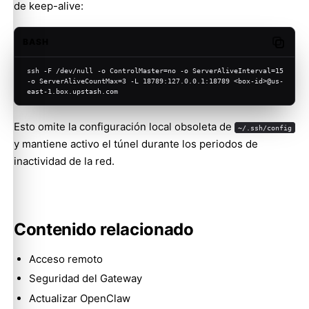
de keep-alive:
BASH
Copy c
ssh -F /dev/null -o ControlMaster=no -o ServerAliveInterval=15 
-o ServerAliveCountMax=3 -L 18789:127.0.0.1:18789 <box-id>@us-
east-1.box.upstash.com
Esto omite la configuración local obsoleta de
~/.ssh/config
y mantiene activo el túnel durante los periodos de
inactividad de la red.
Contenido relacionado
Acceso remoto
Seguridad del Gateway
Actualizar OpenClaw