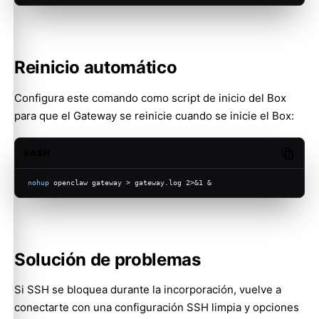
Reinicio automático
Configura este comando como script de inicio del Box
para que el Gateway se reinicie cuando se inicie el Box:
BASH
Copy c
nohup
 openclaw gateway > gateway.log 2>&1 &
Solución de problemas
Si SSH se bloquea durante la incorporación, vuelve a
conectarte con una configuración SSH limpia y opciones