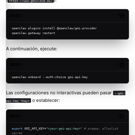
https://www.gmicloud.ai/
BASH
Copy c
openclaw plugins install @openclaw/gmi-provider
openclaw gateway restart
A continuación, ejecute:
BASH
Copy c
openclaw onboard --auth-choice gmi-api-key
Las configuraciones no interactivas pueden pasar
--gmi-
o establecer:
api-key <key>
BASH
Copy c
export
 GMI_API_KEY=
"<your-gmi-api-key>"
# pragma: allowlist 
secret