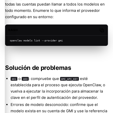
todas las cuentas puedan llamar a todos los modelos en
todo momento. Enumere lo que informa el proveedor
configurado en su entorno:
BASH
Copy c
openclaw models list --provider gmi
Solución de problemas
o
: compruebe que
esté
401
403
GMI_API_KEY
establecida para el proceso que ejecuta OpenClaw, o
vuelva a ejecutar la incorporación para almacenar la
clave en el perfil de autenticación del proveedor.
Errores de modelo desconocido: confirme que el
modelo exista en su cuenta de GMI y use la referencia