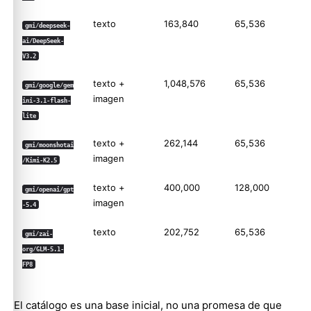
texto
163,840
65,536
gmi/deepseek-
ai/DeepSeek-
V3.2
texto +
1,048,576
65,536
gmi/google/gem
imagen
ini-3.1-flash-
lite
texto +
262,144
65,536
gmi/moonshotai
imagen
/Kimi-K2.5
texto +
400,000
128,000
gmi/openai/gpt
imagen
-5.4
texto
202,752
65,536
gmi/zai-
org/GLM-5.1-
FP8
El catálogo es una base inicial, no una promesa de que