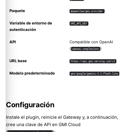
Paquete
@openclaw/gmi-provider
Variable de entorno de
GMI_API_KEY
autenticación
API
Compatible con OpenAI
(
)
openai-completions
URL base
https://api.gmi-serving.com/v1
Modelo predeterminado
gmi/google/gemini-3.1-flash-lite
Configuración
Instale el plugin, reinicie el Gateway y, a continuación,
cree una clave de API en GMI Cloud
(
):