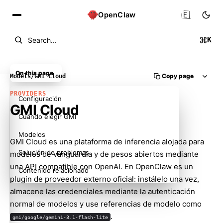
🇪🇸
OpenClaw
K
Search...
On this page
Copy page
Models
/
GMI Cloud
PROVIDERS
Configuración
GMI Cloud
Cuándo elegir GMI
Modelos
GMI Cloud es una plataforma de inferencia alojada para
Solución de problemas
modelos de vanguardia y de pesos abiertos mediante
una API compatible con OpenAI. En OpenClaw es un
Contenido relacionado
plugin de proveedor externo oficial: instálelo una vez,
almacene las credenciales mediante la autenticación
normal de modelos y use referencias de modelo como
.
gmi/google/gemini-3.1-flash-lite