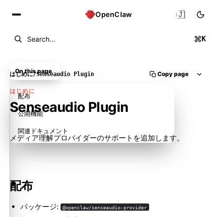
🇯🇵
OpenClaw
K
Search...
On this page
Copy page
はじめに
/
Senseaudio Plugin
はじめに
配布
Senseaudio Plugin
公開機能
関連ドキュメント
メディア理解プロバイダーのサポートを追加します。
配布
パッケージ:
@openclaw/senseaudio-provider