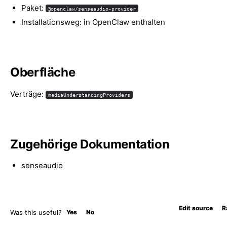
Paket:
@openclaw/senseaudio-provider
Installationsweg: in OpenClaw enthalten
Oberfläche
Verträge:
mediaUnderstandingProviders
Zugehörige Dokumentation
senseaudio
Edit source
R
Was this useful?
Yes
No