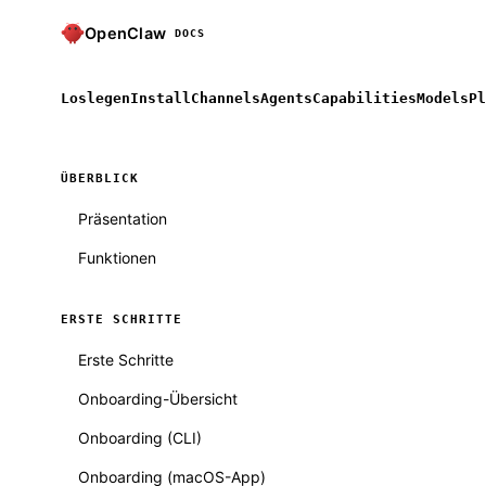
OpenClaw
DOCS
Loslegen
Install
Channels
Agents
Capabilities
Models
Pl
ÜBERBLICK
Präsentation
Funktionen
ERSTE SCHRITTE
Erste Schritte
Onboarding-Übersicht
Onboarding (CLI)
Onboarding (macOS-App)