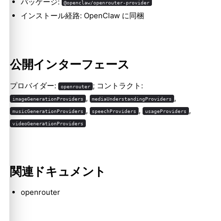
パッケージ:
@openclaw/openrouter-provider
インストール経路: OpenClaw に同梱
公開インターフェース
Molty
プロバイダー:
; コントラクト:
openrouter
,
,
imageGenerationProviders
mediaUnderstandingProviders
,
,
,
musicGenerationProviders
speechProviders
usageProviders
videoGenerationProviders
関連ドキュメント
openrouter