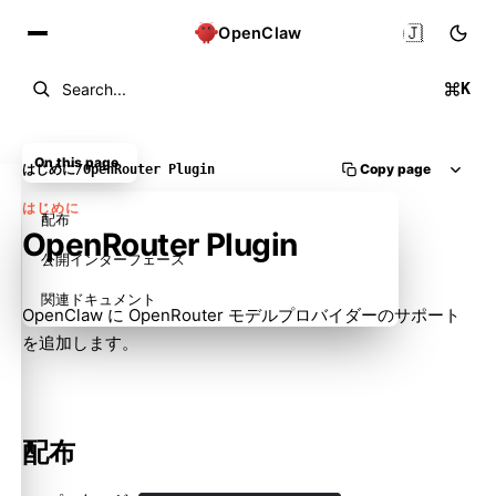
🇯🇵
OpenClaw
K
Search...
On this page
Copy page
はじめに
/
OpenRouter Plugin
はじめに
配布
OpenRouter Plugin
公開インターフェース
関連ドキュメント
OpenClaw に OpenRouter モデルプロバイダーのサポート
を追加します。
配布