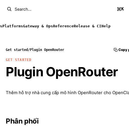
K
Search...
s
Platforms
Gateway & Ops
Reference
Release & CI
Help
Copy 
Get started
/
Plugin OpenRouter
GET STARTED
Plugin OpenRouter
Thêm hỗ trợ nhà cung cấp mô hình OpenRouter cho OpenCl
Phân phối