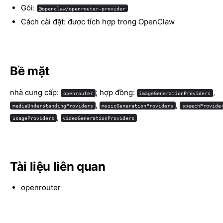
Gói:
@openclaw/openrouter-provider
Cách cài đặt: được tích hợp trong OpenClaw
Bề mặt
nhà cung cấp:
; hợp đồng:
,
openrouter
imageGenerationProviders
,
,
mediaUnderstandingProviders
musicGenerationProviders
speechProvide
,
usageProviders
videoGenerationProviders
Tài liệu liên quan
openrouter