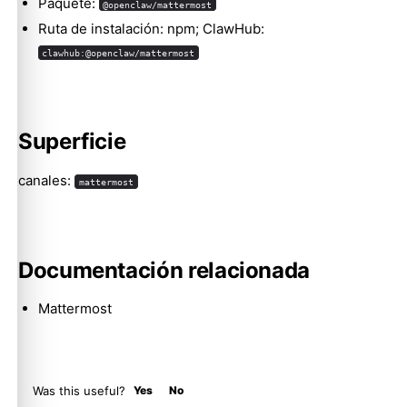
Paquete:
@openclaw/mattermost
Ruta de instalación: npm; ClawHub:
clawhub:@openclaw/mattermost
Molty
Superficie
canales:
mattermost
Documentación relacionada
Mattermost
Was this useful?
Yes
No