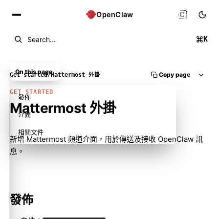
🇨🇳
OpenClaw
K
Search...
On this page
Copy page
Get started
/
Mattermost 外掛
GET STARTED
發佈
Mattermost 外掛
介面
相關文件
新增 Mattermost 頻道介面，用於傳送及接收 OpenClaw 訊
息。
發佈