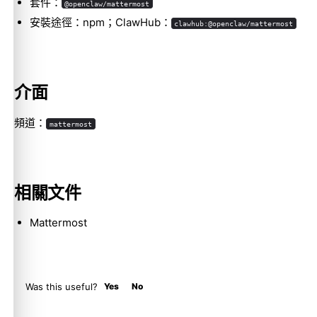
套件：
@openclaw/mattermost
安裝途徑：npm；ClawHub：
clawhub:@openclaw/mattermost
Molty
介面
頻道：
mattermost
相關文件
Mattermost
Was this useful?
Yes
No