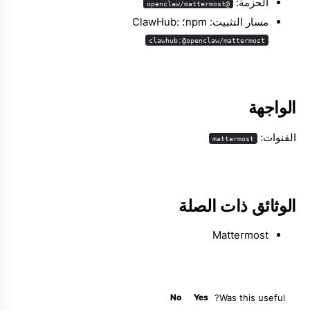
الحزمة:
@openclaw/mattermost
مسار التثبيت: npm؛ ClawHub:
clawhub:@openclaw/mattermost
Molty
الواجهة
القنوات:
mattermost
الوثائق ذات الصلة
Mattermost
No
Yes
Was this useful?