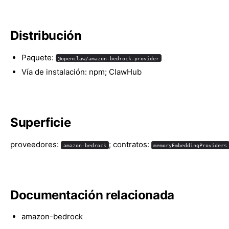
Distribución
Paquete:
@openclaw/amazon-bedrock-provider
Vía de instalación: npm; ClawHub
Superficie
proveedores:
; contratos:
amazon-bedrock
memoryEmbeddingProviders
Documentación relacionada
amazon-bedrock