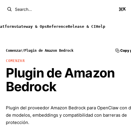
K
Search...
atforms
Gateway & Ops
Reference
Release & CI
Help
Copy 
Comenzar
/
Plugin de Amazon Bedrock
COMENZAR
Plugin de Amazon
Bedrock
Plugin del proveedor Amazon Bedrock para OpenClaw con d
de modelos, embeddings y compatibilidad con barreras de
protección.