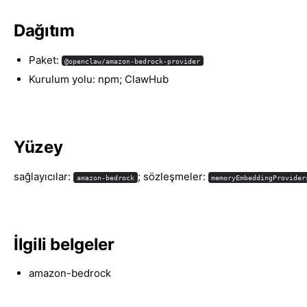
Dağıtım
Paket:
@openclaw/amazon-bedrock-provider
Kurulum yolu: npm; ClawHub
Yüzey
sağlayıcılar:
; sözleşmeler:
amazon-bedrock
memoryEmbeddingProvider
İlgili belgeler
amazon-bedrock