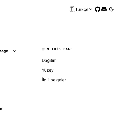
🇹🇷
Türkçe
ON THIS PAGE
page
Dağıtım
Yüzey
İlgili belgeler
an