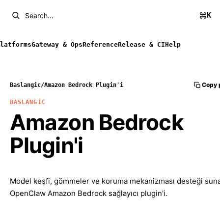
K
Search...
latforms
Gateway & Ops
Reference
Release & CI
Help
Copy 
Baslangic
/
Amazon Bedrock Plugin'i
BASLANGIC
Amazon Bedrock
Plugin'i
Model keşfi, gömmeler ve koruma mekanizması desteği sun
OpenClaw Amazon Bedrock sağlayıcı plugin'i.