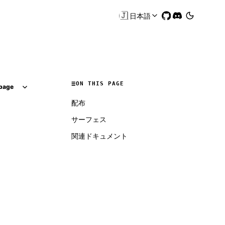
🇯🇵
日本語
ON THIS PAGE
page
配布
サーフェス
関連ドキュメント
Molty