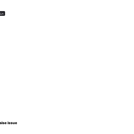
gin
aise issue