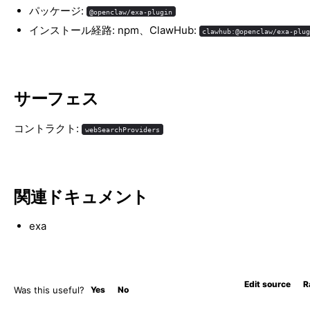
パッケージ:
@openclaw/exa-plugin
インストール経路: npm、ClawHub:
clawhub:@openclaw/exa-plu
サーフェス
コントラクト:
webSearchProviders
関連ドキュメント
exa
Edit source
R
Was this useful?
Yes
No