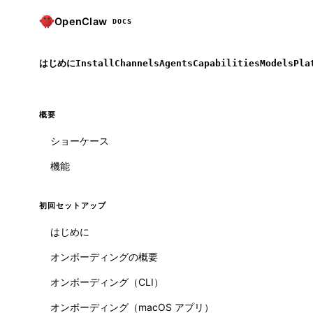
OpenClaw
DOCS
はじめに
Install
Channels
Agents
Capabilities
Models
Pla
概要
ショーケース
機能
初回セットアップ
はじめに
オンボーディングの概要
オンボーディング（CLI）
オンボーディング（macOS アプリ）