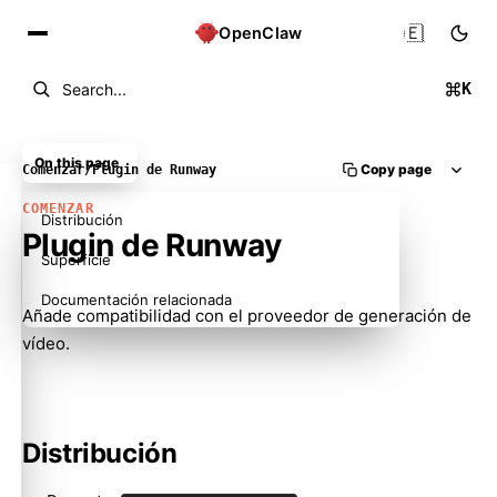
🇪🇸
OpenClaw
K
Search...
On this page
Copy page
Comenzar
/
Plugin de Runway
COMENZAR
Distribución
Plugin de Runway
Superficie
Documentación relacionada
Añade compatibilidad con el proveedor de generación de
vídeo.
Distribución