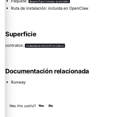
Paquete:
@openclaw/runway-provider
Ruta de instalación: incluida en OpenClaw
Molty
Superficie
contratos:
videoGenerationProviders
Documentación relacionada
Runway
Was this useful?
Yes
No