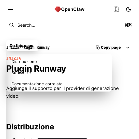
🇮🇹
OpenClaw
K
Search...
On this page
Copy page
Inizia
/
Plugin Runway
INIZIA
Distribuzione
Plugin Runway
Superficie
Documentazione correlata
Aggiunge il supporto per il provider di generazione
video.
Distribuzione