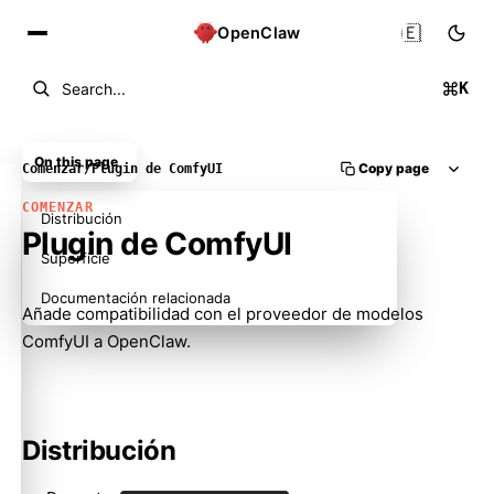
🇪🇸
OpenClaw
K
Search...
On this page
Copy page
Comenzar
/
Plugin de ComfyUI
COMENZAR
Distribución
Plugin de ComfyUI
Superficie
Documentación relacionada
Añade compatibilidad con el proveedor de modelos
ComfyUI a OpenClaw.
Distribución