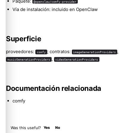
Paquete:
@openclaw/comfy-provider
Vía de instalación: incluido en OpenClaw
Molty
Superficie
proveedores:
; contratos:
,
comfy
imageGenerationProviders
,
musicGenerationProviders
videoGenerationProviders
Documentación relacionada
comfy
Was this useful?
Yes
No