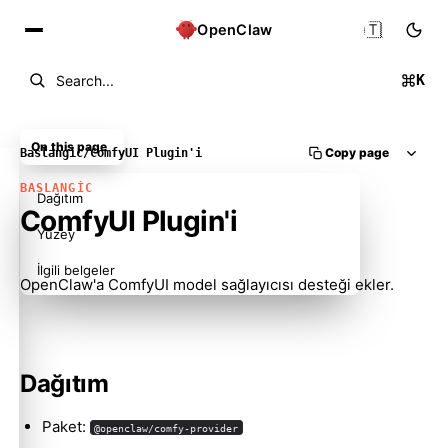
🇹🇷
OpenClaw
K
Search...
On this page
Copy page
Baslangic
/
ComfyUI Plugin'i
BASLANGIC
Dağıtım
ComfyUI Plugin'i
Yüzey
İlgili belgeler
OpenClaw'a ComfyUI model sağlayıcısı desteği ekler.
Dağıtım
Paket:
@openclaw/comfy-provider