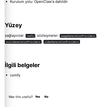
Kurulum yolu: OpenClaw'a dahildir
Molty
Yüzey
sağlayıcılar:
; sözleşmeler:
,
comfy
imageGenerationProviders
,
musicGenerationProviders
videoGenerationProviders
İlgili belgeler
comfy
Was this useful?
Yes
No