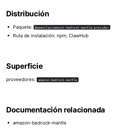
Distribución
Paquete:
@openclaw/amazon-bedrock-mantle-provider
Ruta de instalación: npm; ClawHub
Superficie
proveedores:
amazon-bedrock-mantle
Documentación relacionada
amazon-bedrock-mantle