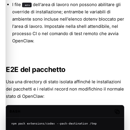
I file
dell'area di lavoro non possono abilitare gli
.env
override di installazione; entrambe le variabili di
ambiente sono incluse nell'elenco dotenv bloccato per
l'area di lavoro. Impostale nella shell attendibile, nel
processo CI o nel comando di test remoto che avvia
OpenClaw.
E2E del pacchetto
Usa una directory di stato isolata affinché le installazioni
dei pacchetti e i relativi record non modifichino il normale
stato di OpenClaw:
BASH
Copy c
npm pack extensions/codex --pack-destination /tmp