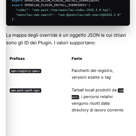
export
 OPENCLAW_ALLOW_PLUGIN_INSTALL_OVERRIDES=1
export
 OPENCLAW_PLUGIN_INSTALL_OVERRIDES=
'{
"codex"
: 
"npm-pack:/tmp/openclaw-codex-2026.5.8.tgz"
,
"openclaw-web-search"
: 
"npm:@openclaw/web-search@2026.5.8"
}
'
La mappa degli override è un oggetto JSON le cui chiavi
sono gli ID dei Plugin. I valori supportano:
Prefisso
Fonte
Pacchetti del registro,
npm:<registry-spec>
versioni esatte o tag
Tarball locali prodotti da
npm-pack:<path.tgz>
npm
; i percorsi relativi
pack
vengono risolti dalla
directory di lavoro corrente