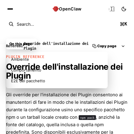
🇮🇹
OpenClaw
K
Search...
On this page
Override dell'installazione dei
Copy page
Reference
/
Plugin
PLUGIN REFERENCE
Ambiente
Override dell'installazione dei
Comportamento
Plugin
E2E del pacchetto
Gli override per l'installazione dei Plugin consentono ai
manutentori di fare in modo che le installazioni dei Plugin
durante la configurazione usino uno specifico pacchetto
npm o un tarball locale creato con
, anziché la
npm pack
fonte del catalogo, quella inclusa o quella npm
predefinita. Sono disponibili esclusivamente per la