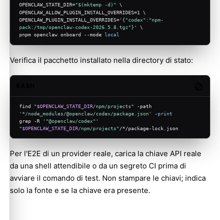
OPENCLAW_STATE_DIR=
"
$(mktemp -d)
"
 \
OPENCLAW_ALLOW_PLUGIN_INSTALL_OVERRIDES=1 \
OPENCLAW_PLUGIN_INSTALL_OVERRIDES=
'{"codex":"npm-
pack:/tmp/openclaw-codex-2026.5.8.tgz"}'
 \
pnpm openclaw onboard --mode 
local
Verifica il pacchetto installato nella directory di stato:
BASH
Copy c
find 
"
$OPENCLAW_STATE_DIR
/npm/projects"
 -path 
'*/node_modules/@openclaw/codex/package.json'
 -
print
grep -R 
'"@openclaw/codex"'
"
$OPENCLAW_STATE_DIR
/npm/projects"
/*/package-lock.json
Per l'E2E di un provider reale, carica la chiave API reale
da una shell attendibile o da un segreto CI prima di
avviare il comando di test. Non stampare le chiavi; indica
solo la fonte e se la chiave era presente.