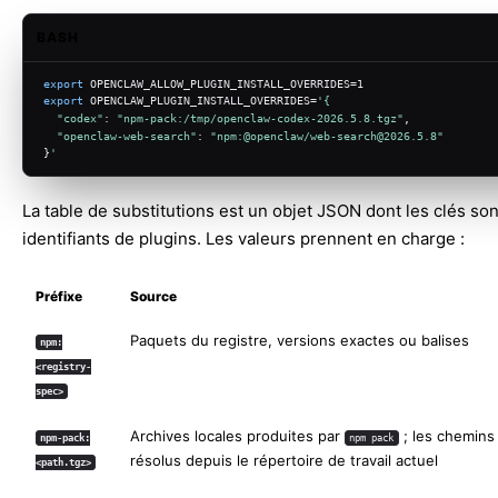
BASH
export
 OPENCLAW_ALLOW_PLUGIN_INSTALL_OVERRIDES=1
export
 OPENCLAW_PLUGIN_INSTALL_OVERRIDES=
'{
"codex"
: 
"npm-pack:/tmp/openclaw-codex-2026.5.8.tgz"
,
"openclaw-web-search"
: 
"npm:@openclaw/web-search@2026.5.8"
}
'
La table de substitutions est un objet JSON dont les clés son
identifiants de plugins. Les valeurs prennent en charge :
Préfixe
Source
Paquets du registre, versions exactes ou balises
npm:
<registry-
spec>
Archives locales produites par
; les chemins 
npm-pack:
npm pack
résolus depuis le répertoire de travail actuel
<path.tgz>