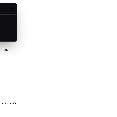
Copy code
t les
relatifs sont