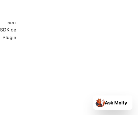
NEXT
 SDK de
Plugin
Ask Molty