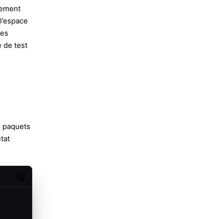
nnement
 l’espace
des
 de test
de paquets
tat
Copy code