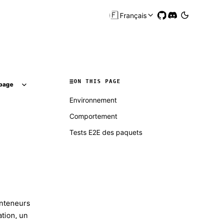
🇫🇷
Français
ON THIS PAGE
page
Environnement
Comportement
Tests E2E des paquets
inteneurs
ation, un