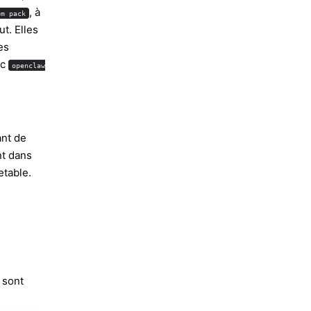
, à
pm pack
t. Elles
es
ec
openclaw
ant de
nt dans
etable.
 sont