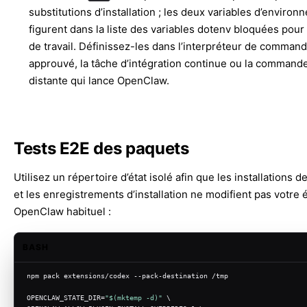
substitutions d’installation ; les deux variables d’enviro
figurent dans la liste des variables dotenv bloquées pour
de travail. Définissez-les dans l’interpréteur de comman
approuvé, la tâche d’intégration continue ou la commande
distante qui lance OpenClaw.
Tests E2E des paquets
Utilisez un répertoire d’état isolé afin que les installations 
et les enregistrements d’installation ne modifient pas votre é
OpenClaw habituel :
BASH
npm pack extensions/codex --pack-destination /tmp
OPENCLAW_STATE_DIR=
"
$(mktemp -d)
"
 \