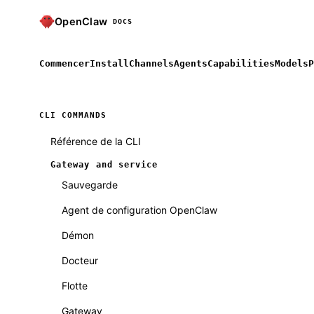
OpenClaw
DOCS
Commencer
Install
Channels
Agents
Capabilities
Models
P
CLI COMMANDS
Référence de la CLI
Gateway and service
Sauvegarde
Agent de configuration OpenClaw
Démon
Docteur
Flotte
Gateway