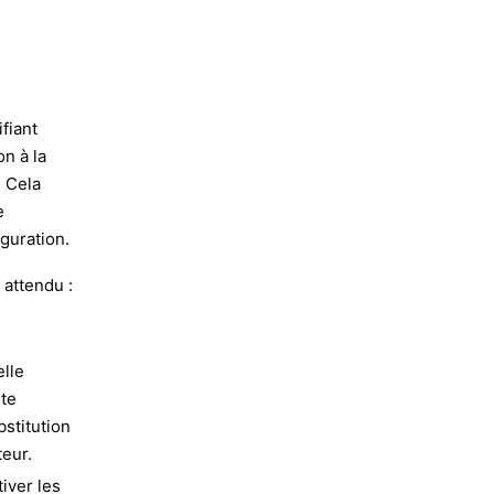
ifiant
on à la
. Cela
e
guration.
 attendu :
elle
te
stitution
teur.
iver les