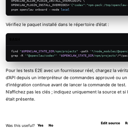
OPENCLAW_ALLOW_PLUGIN_INSTALL_OVERRIDES=1 \
OPENCLAW_PLUGIN_INSTALL_OVERRIDES=
'{"codex":"npm-pack:/tmp/openclaw-
pnpm openclaw onboard --mode 
local
Vérifiez le paquet installé dans le répertoire d’état :
BASH
find 
"
$OPENCLAW_STATE_DIR
/npm/projects"
 -path 
'*/node_modules/@openc
grep -R 
'"@openclaw/codex"'
"
$OPENCLAW_STATE_DIR
/npm/projects"
/*/pac
Pour les tests E2E avec un fournisseur réel, chargez la vérit
d’API depuis un interpréteur de commandes approuvé ou un
d’intégration continue avant de lancer la commande de test.
N’affichez pas les clés ; indiquez uniquement la source et si 
était présente.
Edit source
R
Was this useful?
Yes
No