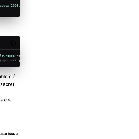
codex-2026.5.8.tgz"}'
 \
Copy code
Molty
law/codex/package.json'
 -
print
kage-lock.json
able clé
 secret
la clé
aise issue