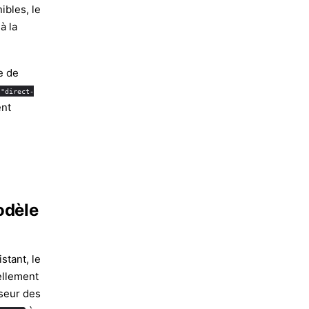
ibles, le
à la
e de
 "direct-
ent
odèle
stant, le
ellement
iseur des