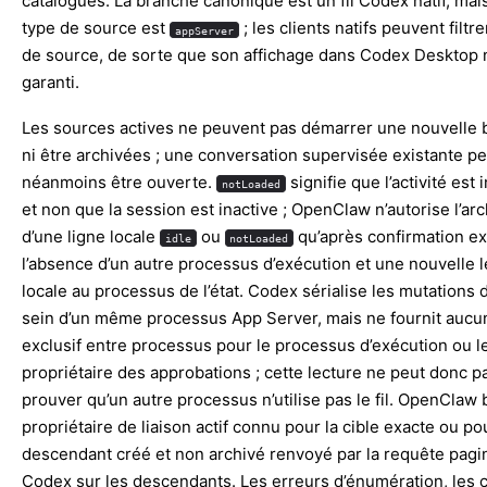
catalogues. La branche canonique est un fil Codex natif, mai
type de source est
; les clients natifs peuvent filtr
appServer
de source, de sorte que son affichage dans Codex Desktop n
garanti.
Les sources actives ne peuvent pas démarrer une nouvelle
ni être archivées ; une conversation supervisée existante pe
néanmoins être ouverte.
signifie que l’activité est
notLoaded
et non que la session est inactive ; OpenClaw n’autorise l’ar
d’une ligne locale
ou
qu’après confirmation ex
idle
notLoaded
l’absence d’un autre processus d’exécution et une nouvelle 
locale au processus de l’état. Codex sérialise les mutations d
sein d’un même processus App Server, mais ne fournit aucun
exclusif entre processus pour le processus d’exécution ou l
propriétaire des approbations ; cette lecture ne peut donc p
prouver qu’un autre processus n’utilise pas le fil. OpenClaw
propriétaire de liaison actif connu pour la cible exacte ou po
descendant créé et non archivé renvoyé par la requête pagi
Codex sur les descendants. Les erreurs d’énumération, les c