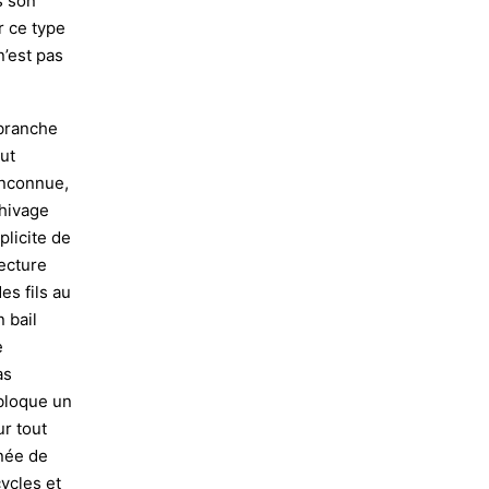
s son
er ce type
’est pas
 branche
ut
 inconnue,
chivage
plicite de
lecture
es fils au
 bail
e
as
 bloque un
ur tout
née de
ycles et