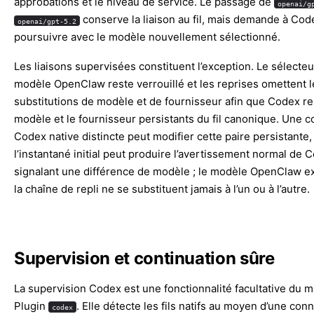
approbations et le niveau de service. Le passage de
openai/g
conserve la liaison au fil, mais demande à Cod
openai/gpt-5.2
poursuivre avec le modèle nouvellement sélectionné.
Les liaisons supervisées constituent l’exception. Le sélecteu
modèle OpenClaw reste verrouillé et les reprises omettent l
substitutions de modèle et de fournisseur afin que Codex re
modèle et le fournisseur persistants du fil canonique. Une
Codex native distincte peut modifier cette paire persistante,
l’instantané initial peut produire l’avertissement normal de 
signalant une différence de modèle ; le modèle OpenClaw ex
la chaîne de repli ne se substituent jamais à l’un ou à l’autre.
Supervision et continuation sûre
La supervision Codex est une fonctionnalité facultative du
Plugin
. Elle détecte les fils natifs au moyen d’une con
codex