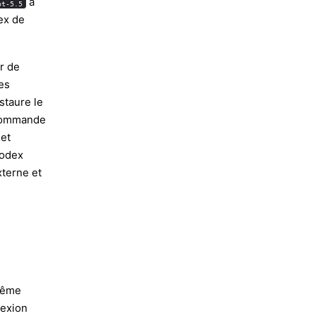
à
pt-5.5
ex de
r de
es
staure le
 commande
 et
Codex
terne et
 même
nexion