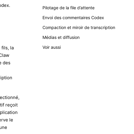
odex
.
Pilotage de la file d’attente
Envoi des commentaires Codex
Compaction et miroir de transcription
Médias et diffusion
Voir aussi
ils, la
nClaw
e des
iption
ectionné,
if reçoit
plication
erve le
 une