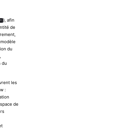
), afin
"
ntité de
trement,
e modèle
ion du
,
n du
rent les
w :
ation
’espace de
ers
et