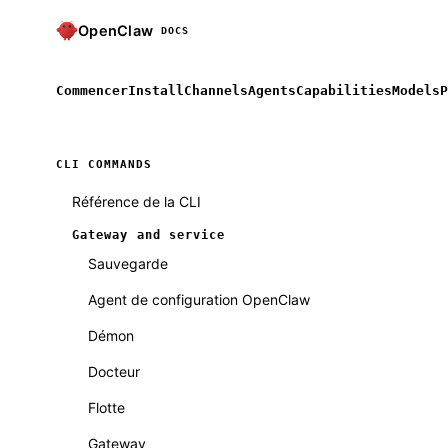
OpenClaw
DOCS
Commencer
Install
Channels
Agents
Capabilities
Models
P
CLI COMMANDS
Référence de la CLI
Gateway and service
Sauvegarde
Agent de configuration OpenClaw
Démon
Docteur
Flotte
Gateway