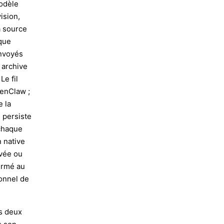
modèle
ision,
a source
ique
envoyés
t archive
Le fil
penClaw ;
e la
 persiste
 chaque
n native
ivée ou
ermé au
sonnel de
es deux