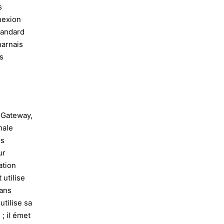
s
nexion
standard
harnais
es
u Gateway,
male
es
ur
ation
 utilise
sans
tilise sa
; il émet