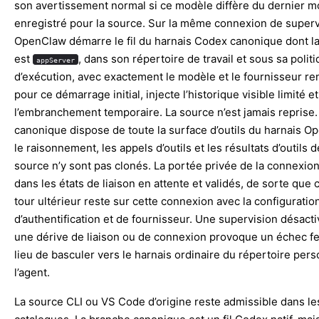
son avertissement normal si ce modèle diffère du dernier 
enregistré pour la source. Sur la même connexion de superv
OpenClaw démarre le fil du harnais Codex canonique dont l
est
, dans son répertoire de travail et sous sa polit
appServer
d’exécution, avec exactement le modèle et le fournisseur r
pour ce démarrage initial, injecte l’historique visible limité e
l’embranchement temporaire. La source n’est jamais reprise. 
canonique dispose de toute la surface d’outils du harnais O
le raisonnement, les appels d’outils et les résultats d’outils d
source n’y sont pas clonés. La portée privée de la connexion
dans les états de liaison en attente et validés, de sorte que
tour ultérieur reste sur cette connexion avec la configuratio
d’authentification et de fournisseur. Une supervision désact
une dérive de liaison ou de connexion provoque un échec f
lieu de basculer vers le harnais ordinaire du répertoire per
l’agent.
La source CLI ou VS Code d’origine reste admissible dans l