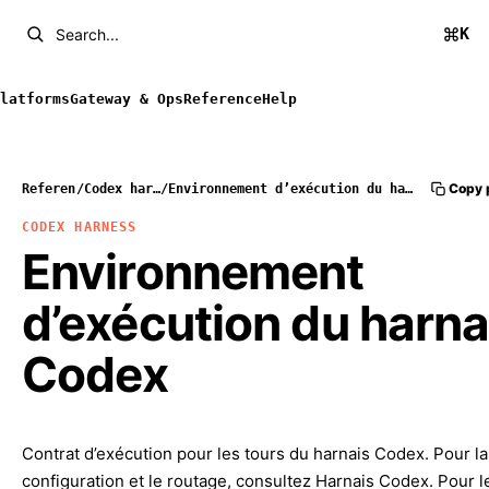
K
Search...
latforms
Gateway & Ops
Reference
Help
Copy 
Reference
/
Codex harness
/
Environnement d’exécution du harnais Codex
CODEX HARNESS
Environnement
d’exécution du harna
Codex
Contrat d’exécution pour les tours du harnais Codex. Pour la
configuration et le routage, consultez
Harnais Codex
. Pour l