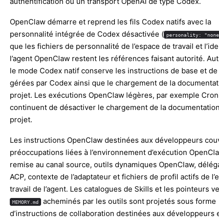
authentification ou un transport OpenAI de type Codex.
OpenClaw démarre et reprend les fils Codex natifs avec la
personnalité intégrée de Codex désactivée (
personality: "none
que les fichiers de personnalité de l’espace de travail et l’ide
l’agent OpenClaw restent les références faisant autorité. Au
le mode Codex natif conserve les instructions de base et d
gérées par Codex ainsi que le chargement de la documentat
projet. Les exécutions OpenClaw légères, par exemple Cron
continuent de désactiver le chargement de la documentatio
projet.
Les instructions OpenClaw destinées aux développeurs couv
préoccupations liées à l’environnement d’exécution OpenCla
remise au canal source, outils dynamiques OpenClaw, délég
ACP, contexte de l’adaptateur et fichiers de profil actifs de l
travail de l’agent. Les catalogues de Skills et les pointeurs v
acheminés par les outils sont projetés sous forme
MEMORY.md
d’instructions de collaboration destinées aux développeurs 