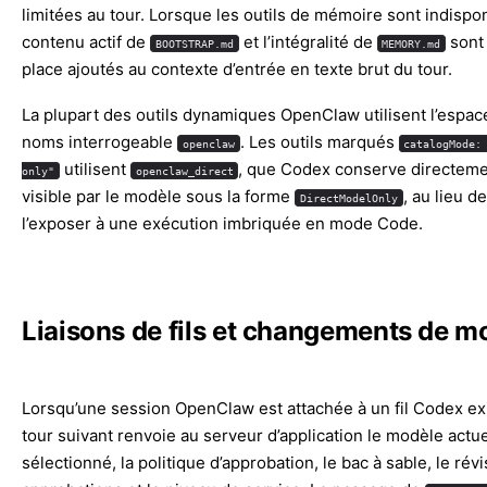
limitées au tour. Lorsque les outils de mémoire sont indispon
contenu actif de
et l’intégralité de
sont 
BOOTSTRAP.md
MEMORY.md
place ajoutés au contexte d’entrée en texte brut du tour.
La plupart des outils dynamiques OpenClaw utilisent l’espac
noms interrogeable
. Les outils marqués
openclaw
catalogMode:
utilisent
, que Codex conserve directem
only"
openclaw_direct
visible par le modèle sous la forme
, au lieu de
DirectModelOnly
l’exposer à une exécution imbriquée en mode Code.
Liaisons de fils et changements de m
Lorsqu’une session OpenClaw est attachée à un fil Codex exi
tour suivant renvoie au serveur d’application le modèle actu
sélectionné, la politique d’approbation, le bac à sable, le rév