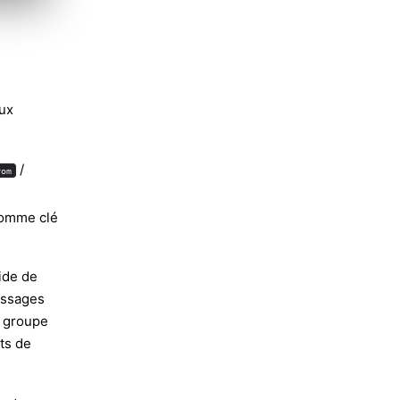
eux
/
rom
comme clé
aide de
messages
e groupe
ts de