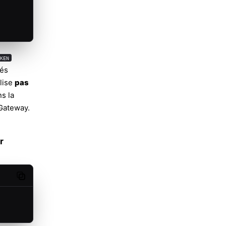
KEN
més
ilise
pas
ns la
 Gateway.
r
Copy code