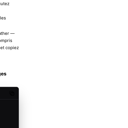
cutez
 les
ather
—
ompris
 et copiez
ges
Copy code