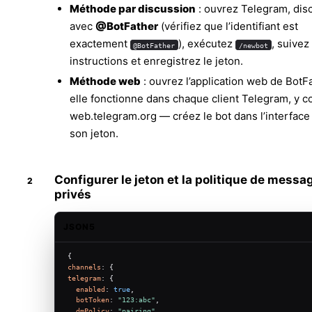
Méthode par discussion
: ouvrez Telegram, dis
avec
@BotFather
(vérifiez que l’identifiant est
exactement
), exécutez
, suivez
@BotFather
/newbot
instructions et enregistrez le jeton.
Méthode web
: ouvrez l’
application web de BotF
elle fonctionne dans chaque client Telegram, y c
web.telegram.org
— créez le bot dans l’interface
son jeton.
Configurer le jeton et la politique de messa
privés
JSON5
{
channels
: {
telegram
: {
enabled
: 
true
,
botToken
: 
"123:abc"
,
dmPolicy
: 
"pairing"
,