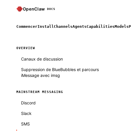
OpenClaw
DOCS
Commencer
Install
Channels
Agents
Capabilities
Models
P
OVERVIEW
Canaux de discussion
Suppression de BlueBubbles et parcours
iMessage avec imsg
MAINSTREAM MESSAGING
Discord
Slack
SMS