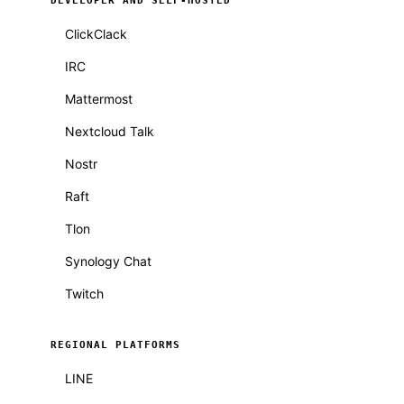
DEVELOPER AND SELF-HOSTED
ClickClack
IRC
Mattermost
Nextcloud Talk
Nostr
Raft
Tlon
Synology Chat
Twitch
REGIONAL PLATFORMS
LINE