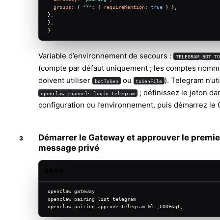
groups
: { 
"*"
: { 
requireMention
: 
true
 } },
},
},
}
Variable d’environnement de secours :
TELEGRAM_BOT_TO
(compte par défaut uniquement ; les comptes nom
doivent utiliser
ou
). Telegram n’ut
botToken
tokenFile
; définissez le jeton da
openclaw channels login telegram
configuration ou l’environnement, puis démarrez le
Démarrer le Gateway et approuver le premie
message privé
BASH
openclaw gateway
openclaw pairing list telegram
openclaw pairing approve telegram &lt;CODE&gt;