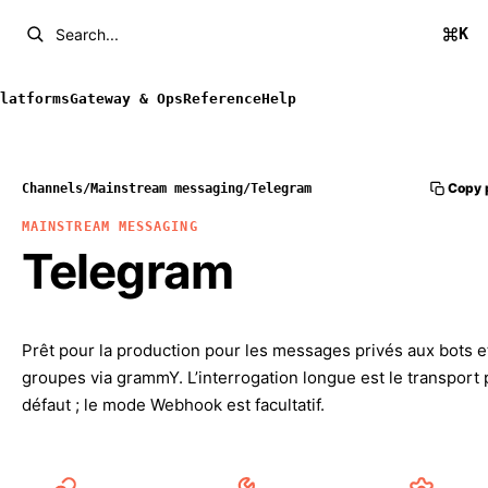
K
Search...
latforms
Gateway & Ops
Reference
Help
Copy 
Channels
/
Mainstream messaging
/
Telegram
MAINSTREAM MESSAGING
Telegram
Prêt pour la production pour les messages privés aux bots e
groupes via grammY. L’interrogation longue est le transport 
défaut ; le mode Webhook est facultatif.