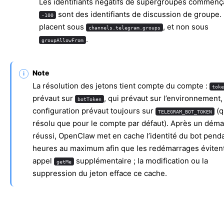
Les identifiants négatifs de supergroupes commenç
sont des identifiants de discussion de groupe. 
-100
placent sous
, et non sous
channels.telegram.groups
.
groupAllowFrom
Note
La résolution des jetons tient compte du compte :
toke
prévaut sur
, qui prévaut sur l’environnement, 
botToken
configuration prévaut toujours sur
(q
TELEGRAM_BOT_TOKEN
résolu que pour le compte par défaut). Après un dém
réussi, OpenClaw met en cache l’identité du bot pend
heures au maximum afin que les redémarrages éviten
appel
supplémentaire ; la modification ou la
getMe
suppression du jeton efface ce cache.