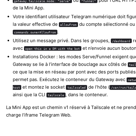
ou
pour l’URL HTTPS
gateway.tailscale.mode: "serve"
"funnel"
de la Mini App.
Votre identifiant utilisateur Telegram numérique doit figu
la valeur effective de
du compte sélectionné ou
allowFrom
.
commands.ownerAllowFrom
Utilisez un message privé. Dans les groupes,
r
/dashboard
avec
et n’envoie aucun bouton
open this in a DM with the bot
Installations Docker : les modes Serve/Funnel exigent qu
Gateway se lie à l’interface de bouclage aux côtés de
tai
ce que la mise en réseau par pont avec des ports publiés
permet pas. Exécutez le conteneur du Gateway avec
netw
et montez le socket
de l’hôte (
host
tailscaled
/var/run/tail
ainsi que la CLI
, dans le conteneur.
tailscale
La Mini App est un chemin v1 réservé à Tailscale et ne pren
charge l’iframe Telegram Web.