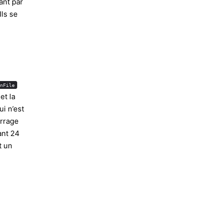
ant par
Ils se
nFile
et la
ui n’est
arrage
ant 24
t un