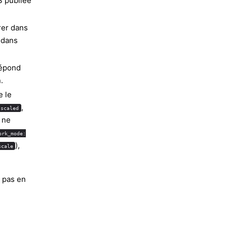
 publiée
rer dans
 dans
épond
.
e le
,
lscaled
 ne
ork_mode:
),
scale
d pas en