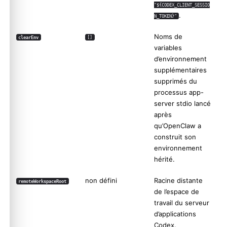
"${CODEX_CLIENT_SESSIO
.
N_TOKEN}"
Noms de
clearEnv
[]
variables
d’environnement
supplémentaires
supprimés du
processus app-
server stdio lancé
après
qu’OpenClaw a
construit son
environnement
hérité.
non défini
Racine distante
remoteWorkspaceRoot
de l’espace de
travail du serveur
d’applications
Codex.