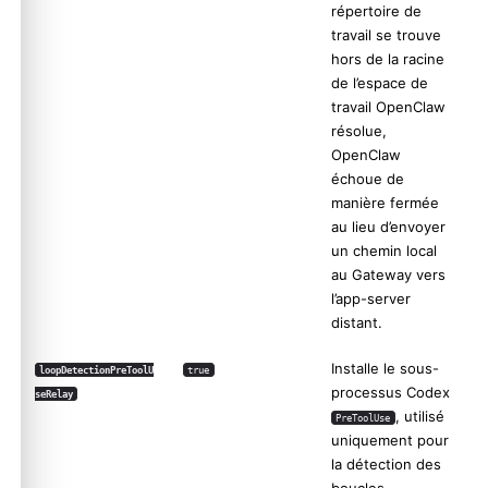
répertoire de
travail se trouve
hors de la racine
de l’espace de
travail OpenClaw
résolue,
OpenClaw
échoue de
manière fermée
au lieu d’envoyer
un chemin local
au Gateway vers
l’app-server
distant.
Installe le sous-
loopDetectionPreToolU
true
processus Codex
seRelay
, utilisé
PreToolUse
uniquement pour
la détection des
boucles