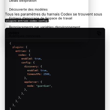
Délais d’expiration
Découverte des modèles
Tous les paramètres du harnais Codex se trouvent sous
Fichiers d’amorçage de l’espace de travail
.
plugins.entries.codex.config
Remplacements par variables d’environnement
JSON5
Copy c
Rubriques connexes
{
plugins
: {
entries
: {
codex
: {
enabled
: 
true
,
config
: {
discovery
: {
enabled
: 
true
,
timeoutMs
: 
2500
,
          },
appServer
: {
mode
: 
"guardian"
,
          },
        },
      },
    },
  },
}