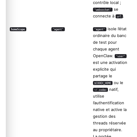
contrôle local ;
se
"websocket"
connecte à
.
url
isole l’état
homeScope
"agent"
"agent"
ordinaire du banc
de test pour
chaque agent
OpenClaw.
"user"
est une activation
explicite qui
partage le
ou le
$CODEX_HOME
natif,
~/.codex
utilise
l’authentification
native et active la
gestion des
threads réservée
au propriétaire.
La portée