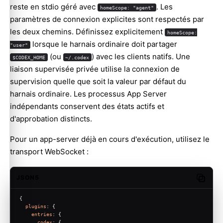
reste en stdio géré avec
. Les
homeScope: "agent"
paramètres de connexion explicites sont respectés par
les deux chemins. Définissez explicitement
homeScope:
lorsque le harnais ordinaire doit partager
"user"
(ou
) avec les clients natifs. Une
$CODEX_HOME
~/.codex
liaison supervisée privée utilise la connexion de
supervision quelle que soit la valeur par défaut du
harnais ordinaire. Les processus App Server
indépendants conservent des états actifs et
d'approbation distincts.
Pour un app-server déjà en cours d'exécution, utilisez le
transport WebSocket :
JSON5
Copy c
{
plugins
: {
entries
: {
codex
: {