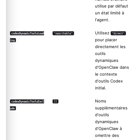
utilise par défaut
un état limité à
l'agent.
Utilisez
codexDynamicToolsLoad
"searchable"
"direct"
pour placer
ing
directement les
outils
dynamiques
d'OpenClaw dans
le contexte
d'outils Codex
initial.
Noms
codexDynamicToolsExcl
[]
supplémentaires
ude
d'outils
dynamiques
d'OpenClaw à
omettre des