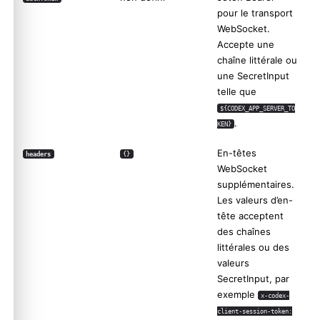
pour le transport
WebSocket.
Accepte une
chaîne littérale ou
une SecretInput
telle que
${CODEX_APP_SERVER_TO
.
KEN}
En-têtes
headers
{}
WebSocket
supplémentaires.
Les valeurs d’en-
tête acceptent
des chaînes
littérales ou des
valeurs
SecretInput, par
exemple
x-codex-
client-session-token: