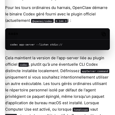
Pour les tours ordinaires du harnais, OpenClaw démarre
le binaire Codex géré fourni avec le plugin officiel
(actuellement
) :
@openai/codex
0.144.3
BASH
Copy c
codex app-server --listen stdio://
Cela maintient la version de l'app-server liée au plugin
officiel
, plutôt qu'à une éventuelle CLI Codex
codex
distincte installée localement. Définissez
appServer.command
uniquement si vous souhaitez intentionnellement utiliser
un autre exécutable. Les tours gérés ordinaires utilisant
le répertoire personnel isolé par défaut de l'agent
privilégient ce paquet épinglé, même lorsqu'un paquet
d'application de bureau macOS est installé. Lorsque
Computer Use
est activé, ou lorsque
vaut
homeScope