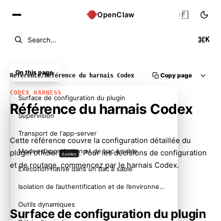
🇫🇷
OpenClaw
K
Search...
On this page
Copy page
Reference
/
Référence du harnais Codex
CODEX HARNESS
Surface de configuration du plugin
Référence du harnais Codex
Supervision
Transport de l'app-server
Cette référence couvre la configuration détaillée du
Modes d’approbation et de bac à sable
plugin officiel
. Pour les décisions de configuration
codex
et de routage, commencez par
le harnais Codex
.
Exécution native dans un bac à sable
Isolation de l’authentification et de l’environnement
Outils dynamiques
Surface de configuration du plugin