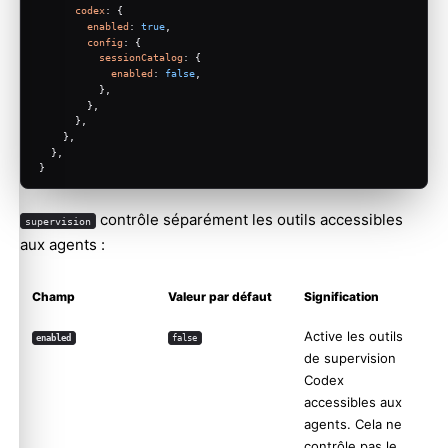
codex
: {
enabled
: 
true
,
config
: {
sessionCatalog
: {
enabled
: 
false
,
          },
        },
      },
    },
  },
}
contrôle séparément les outils accessibles
supervision
aux agents :
Champ
Valeur par défaut
Signification
Active les outils
enabled
false
de supervision
Codex
accessibles aux
agents. Cela ne
contrôle pas le