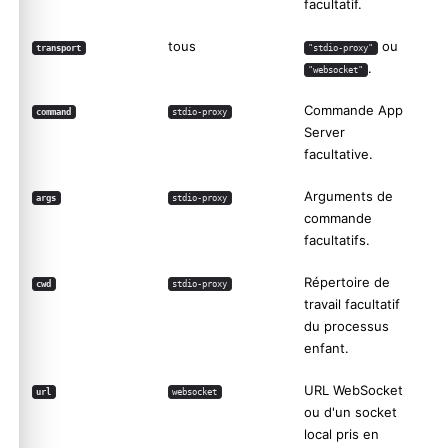
facultatif.
tous
ou
transport
"stdio-proxy"
.
"websocket"
Commande App
command
stdio-proxy
Server
facultative.
Arguments de
args
stdio-proxy
commande
facultatifs.
Répertoire de
cwd
stdio-proxy
travail facultatif
du processus
enfant.
URL WebSocket
url
websocket
ou d'un socket
local pris en