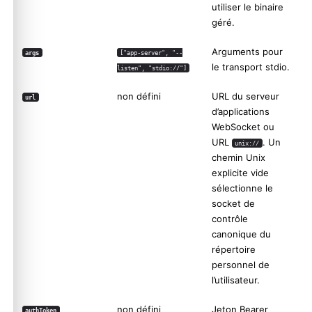
utiliser le binaire
géré.
Arguments pour
args
["app-server", "--
le transport stdio.
listen", "stdio://"]
non défini
URL du serveur
url
d’applications
WebSocket ou
URL
. Un
unix://
chemin Unix
explicite vide
sélectionne le
socket de
contrôle
canonique du
répertoire
personnel de
l’utilisateur.
non défini
Jeton Bearer
authToken