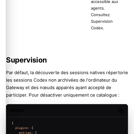
accessible aux
agents.
Consultez
Supervision
Codex
.
Supervision
Par défaut, la découverte des sessions natives répertorie
les sessions Codex non archivées de l'ordinateur du
Gateway et des nœuds appairés ayant accepté de
participer. Pour désactiver uniquement ce catalogue :
JSON5
Copy c
{
plugins
: {
entries
: {