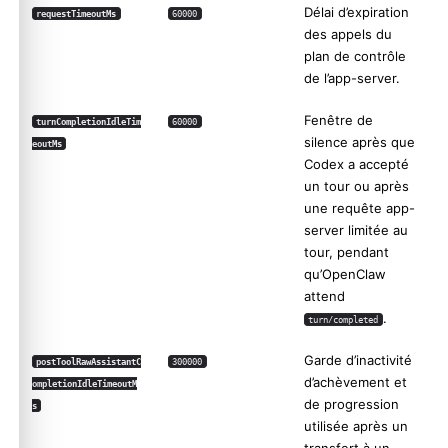
Délai d’expiration
requestTimeoutMs
60000
des appels du
plan de contrôle
de l’app-server.
Fenêtre de
turnCompletionIdleTim
60000
silence après que
eoutMs
Codex a accepté
un tour ou après
une requête app-
server limitée au
tour, pendant
qu’OpenClaw
attend
.
turn/completed
Garde d’inactivité
postToolRawAssistantC
300000
d’achèvement et
ompletionIdleTimeoutM
de progression
s
utilisée après un
transfert à un