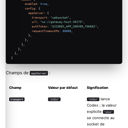
enabled
: 
true
,
config
: {
appServer
: {
transport
: 
"websocket"
,
url
: 
"ws://gateway-host:39175"
,
authToken
: 
"${CODEX_APP_SERVER_TOKEN}"
,
requestTimeoutMs
: 
60000
,
          },
        },
      },
    },
  },
}
Champs de
:
appServer
Champ
Valeur par défaut
Signification
lance
transport
"stdio"
"stdio"
Codex ; la valeur
explicite
"unix"
se connecte au
socket de