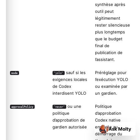
synthèse après
outil peut
légitimement
rester silencieuse
plus longtemps
que le budget
final de
publication de
l’assistant.
sauf si les
Préréglage pour
mode
"yolo"
exigences locales
l’exécution YOLO
de Codex
ou examinée par
interdisent YOLO
un gardien.
ou une
Politique
approvalPolicy
"never"
politique
d’approbation
d’approbation de
Codex native
gardien autorisée
envoyée au
Ask Molty
démarrage du