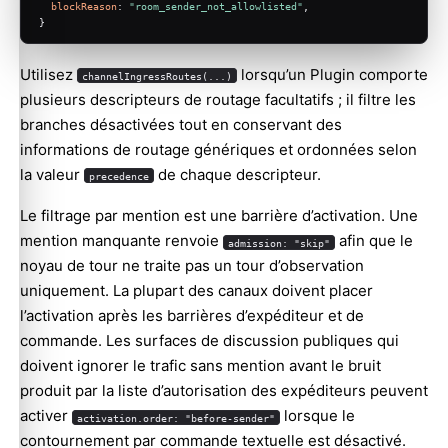
blockReason
: 
"room_sender_not_allowlisted"
,
}
Utilisez
lorsqu’un Plugin comporte
channelIngressRoutes(...)
plusieurs descripteurs de routage facultatifs ; il filtre les
branches désactivées tout en conservant des
informations de routage génériques et ordonnées selon
la valeur
de chaque descripteur.
precedence
Le filtrage par mention est une barrière d’activation. Une
mention manquante renvoie
afin que le
admission: "skip"
noyau de tour ne traite pas un tour d’observation
uniquement. La plupart des canaux doivent placer
l’activation après les barrières d’expéditeur et de
commande. Les surfaces de discussion publiques qui
doivent ignorer le trafic sans mention avant le bruit
produit par la liste d’autorisation des expéditeurs peuvent
activer
lorsque le
activation.order: "before-sender"
contournement par commande textuelle est désactivé.