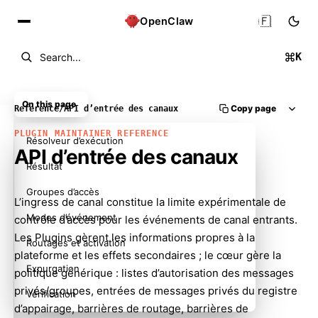
🇫🇷
OpenClaw
K
Search...
On this page
Copy page
Reference
/
API d’entrée des canaux
PLUGIN MAINTAINER REFERENCE
Résolveur d’exécution
API d’entrée des canaux
Résultat
Groupes d’accès
L’ingress de canal constitue la limite expérimentale de
Modes d’événement
contrôle d’accès pour les événements de canal entrants.
Les Plugins gèrent les informations propres à la
Routages et activation
plateforme et les effets secondaires ; le cœur gère la
Expurgation
politique générique : listes d’autorisation des messages
privés/groupes, entrées de messages privés du registre
Vérification
d’appairage, barrières de routage, barrières de