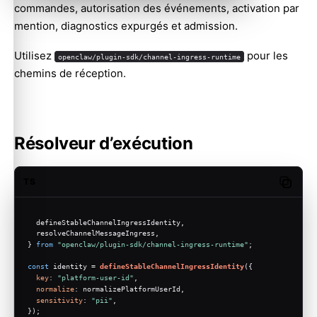
commandes, autorisation des événements, activation par
mention, diagnostics expurgés et admission.
Utilisez
pour les
openclaw/plugin-sdk/channel-ingress-runtime
chemins de réception.
Résolveur d’exécution
TS
Copy c
  defineStableChannelIngressIdentity,
  resolveChannelMessageIngress,
} 
from
"openclaw/plugin-sdk/channel-ingress-runtime"
;
const
 identity = 
defineStableChannelIngressIdentity
({
key
: 
"platform-user-id"
,
normalize
: normalizePlatformUserId,
sensitivity
: 
"pii"
,
});