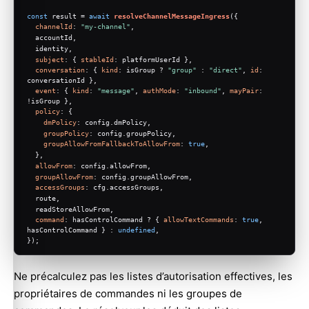
const
 result = 
await
resolveChannelMessageIngress
({
channelId
: 
"my-channel"
,
  accountId,
  identity,
subject
: { 
stableId
: platformUserId },
conversation
: { 
kind
: isGroup ? 
"group"
 : 
"direct"
, 
id
: 
conversationId },
event
: { 
kind
: 
"message"
, 
authMode
: 
"inbound"
, 
mayPair
: 
!isGroup },
policy
: {
dmPolicy
: config.
dmPolicy
,
groupPolicy
: config.
groupPolicy
,
groupAllowFromFallbackToAllowFrom
: 
true
,
  },
allowFrom
: config.
allowFrom
,
groupAllowFrom
: config.
groupAllowFrom
,
accessGroups
: cfg.
accessGroups
,
  route,
  readStoreAllowFrom,
command
: hasControlCommand ? { 
allowTextCommands
: 
true
, 
hasControlCommand } : 
undefined
,
});
Ne précalculez pas les listes d’autorisation effectives, les
propriétaires de commandes ni les groupes de