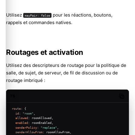
Utilisez
pour les réactions, boutons,
mayPair: false
rappels et commandes natives.
Routages et activation
Utilisez des descripteurs de routage pour la politique de
salle, de sujet, de serveur, de fil de discussion ou de
routage imbriqué :
TS
Copy c
route
: {
id
: 
"room"
,
allowed
: roomAllowed,
enabled
: roomEnabled,
senderPolicy
: 
"replace"
,
senderAllowFrom
: roomAllowFrom,