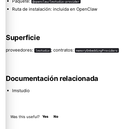
Paquete:
@openclaw/lmstudio-provider
Ruta de instalación: incluida en OpenClaw
Molty
Superficie
proveedores:
; contratos:
lmstudio
memoryEmbeddingProviders
Documentación relacionada
lmstudio
Was this useful?
Yes
No