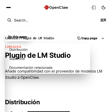
🇪🇸
OpenClaw
K
Search...
On this page
Copy page
Comenzar
/
Plugin de LM Studio
COMENZAR
Distribución
Plugin de LM Studio
Superficie
Documentación relacionada
Añade compatibilidad con el proveedor de modelos LM
Studio a OpenClaw.
Distribución