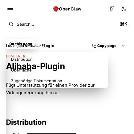
🇩🇪
OpenClaw
K
Search...
On this page
Copy page
Loslegen
/
Alibaba-Plugin
LOSLEGEN
Distribution
Alibaba-Plugin
Oberfläche
Zugehörige Dokumentation
Fügt Unterstützung für einen Provider zur
Videogenerierung hinzu.
Distribution