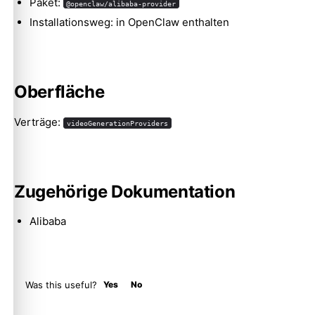
Paket:
@openclaw/alibaba-provider
Installationsweg: in OpenClaw enthalten
Molty
Oberfläche
Verträge:
videoGenerationProviders
Zugehörige Dokumentation
Alibaba
Was this useful?
Yes
No