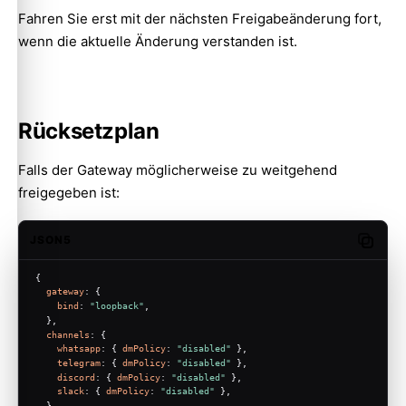
Fahren Sie erst mit der nächsten Freigabeänderung fort,
wenn die aktuelle Änderung verstanden ist.
Rücksetzplan
Falls der Gateway möglicherweise zu weitgehend
freigegeben ist:
JSON5
Copy c
{
gateway
: {
bind
: 
"loopback"
,
  },
channels
: {
whatsapp
: { 
dmPolicy
: 
"disabled"
 },
telegram
: { 
dmPolicy
: 
"disabled"
 },
discord
: { 
dmPolicy
: 
"disabled"
 },
slack
: { 
dmPolicy
: 
"disabled"
 },
  },