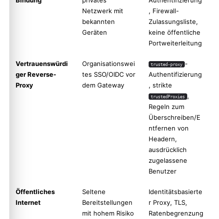
Netzwerk mit
, Firewall-
bekannten
Zulassungsliste,
Geräten
keine öffentliche
Portweiterleitung
Vertrauenswürdi
Organisationswei
-
trusted-proxy
ger Reverse-
tes SSO/OIDC vor
Authentifizierung
Proxy
dem Gateway
, strikte
,
trustedProxies
Regeln zum
Überschreiben/E
ntfernen von
Headern,
ausdrücklich
zugelassene
Benutzer
Öffentliches
Seltene
Identitätsbasierte
Internet
Bereitstellungen
r Proxy, TLS,
mit hohem Risiko
Ratenbegrenzung