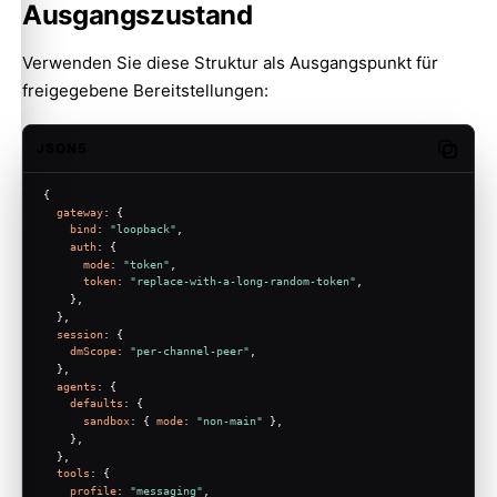
Ausgangszustand
Verwenden Sie diese Struktur als Ausgangspunkt für
freigegebene Bereitstellungen:
JSON5
Copy c
{
gateway
: {
bind
: 
"loopback"
,
auth
: {
mode
: 
"token"
,
token
: 
"replace-with-a-long-random-token"
,
    },
  },
session
: {
dmScope
: 
"per-channel-peer"
,
  },
agents
: {
defaults
: {
sandbox
: { 
mode
: 
"non-main"
 },
    },
  },
tools
: {
profile
: 
"messaging"
,