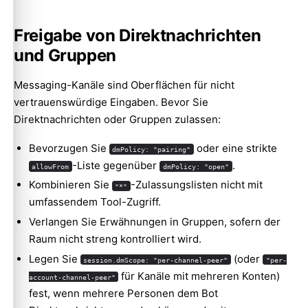
Freigabe von Direktnachrichten
und Gruppen
Messaging-Kanäle sind Oberflächen für nicht
vertrauenswürdige Eingaben. Bevor Sie
Direktnachrichten oder Gruppen zulassen:
Bevorzugen Sie
oder eine strikte
dmPolicy: "pairing"
-Liste gegenüber
.
allowFrom
dmPolicy: "open"
Kombinieren Sie
-Zulassungslisten nicht mit
"*"
umfassendem Tool-Zugriff.
Verlangen Sie Erwähnungen in Gruppen, sofern der
Raum nicht streng kontrolliert wird.
Legen Sie
(oder
session.dmScope: "per-channel-peer"
"per-
für Kanäle mit mehreren Konten)
account-channel-peer"
fest, wenn mehrere Personen dem Bot