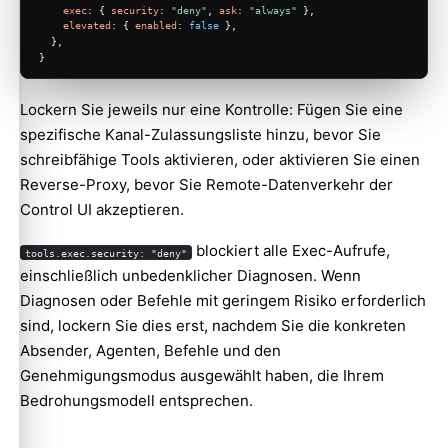
exec
: { 
security
: 
"deny"
, 
ask
: 
"always"
 },
elevated
: { 
enabled
: 
false
 },
  },
}
Lockern Sie jeweils nur eine Kontrolle: Fügen Sie eine
spezifische Kanal-Zulassungsliste hinzu, bevor Sie
schreibfähige Tools aktivieren, oder aktivieren Sie einen
Reverse-Proxy, bevor Sie Remote-Datenverkehr der
Control UI akzeptieren.
blockiert alle Exec-Aufrufe,
tools.exec.security: "deny"
einschließlich unbedenklicher Diagnosen. Wenn
Diagnosen oder Befehle mit geringem Risiko erforderlich
sind, lockern Sie dies erst, nachdem Sie die konkreten
Absender, Agenten, Befehle und den
Genehmigungsmodus ausgewählt haben, die Ihrem
Bedrohungsmodell entsprechen.