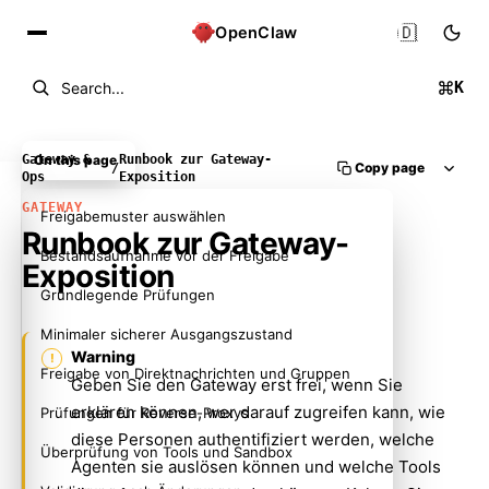
🇩🇪
OpenClaw
K
Search...
Gateway &
On this page
Runbook zur Gateway-
Copy page
/
Ops
Exposition
GATEWAY
Freigabemuster auswählen
Runbook zur Gateway-
Bestandsaufnahme vor der Freigabe
Exposition
Grundlegende Prüfungen
Minimaler sicherer Ausgangszustand
Warning
Freigabe von Direktnachrichten und Gruppen
Geben Sie den Gateway erst frei, wenn Sie
erklären können, wer darauf zugreifen kann, wie
Prüfungen für Reverse-Proxys
diese Personen authentifiziert werden, welche
Überprüfung von Tools und Sandbox
Agenten sie auslösen können und welche Tools