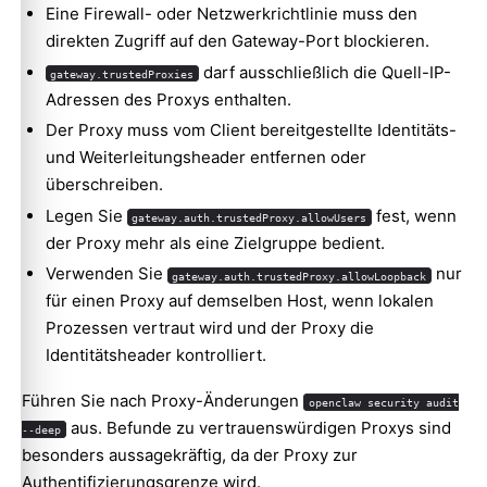
Eine Firewall- oder Netzwerkrichtlinie muss den
direkten Zugriff auf den Gateway-Port blockieren.
darf ausschließlich die Quell-IP-
gateway.trustedProxies
Adressen des Proxys enthalten.
Der Proxy muss vom Client bereitgestellte Identitäts-
und Weiterleitungsheader entfernen oder
überschreiben.
Legen Sie
fest, wenn
gateway.auth.trustedProxy.allowUsers
der Proxy mehr als eine Zielgruppe bedient.
Verwenden Sie
nur
gateway.auth.trustedProxy.allowLoopback
für einen Proxy auf demselben Host, wenn lokalen
Prozessen vertraut wird und der Proxy die
Identitätsheader kontrolliert.
Führen Sie nach Proxy-Änderungen
openclaw security audit
aus. Befunde zu vertrauenswürdigen Proxys sind
--deep
besonders aussagekräftig, da der Proxy zur
Authentifizierungsgrenze wird.