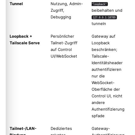
Tunnel
Nutzung, Admin-
"loopback"
Zugriff,
beibehalten und
Debugging
127.0.0.1:18789
tunneln
Loopback +
Persönlicher
Gateway auf
Tailscale Serve
Tailnet-Zugriff
Loopback
auf Control
beschränken;
UI/WebSocket
Tailscale-
Identitätsheader
authentifizieren
nur die
WebSocket-
Oberfläche der
Control UI, nicht
andere
Authentifizierung
spfade
Tailnet-/LAN-
Dediziertes
Gateway-
Bindung
privates
Authentifizierung