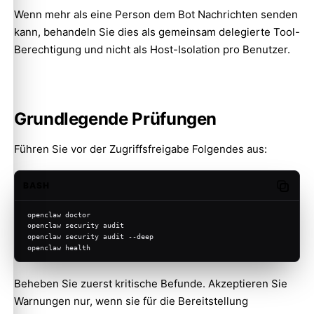
Wenn mehr als eine Person dem Bot Nachrichten senden
kann, behandeln Sie dies als gemeinsam delegierte Tool-
Berechtigung und nicht als Host-Isolation pro Benutzer.
Grundlegende Prüfungen
Führen Sie vor der Zugriffsfreigabe Folgendes aus:
BASH
Copy c
openclaw doctor
openclaw security audit
openclaw security audit --deep
openclaw health
Beheben Sie zuerst kritische Befunde. Akzeptieren Sie
Warnungen nur, wenn sie für die Bereitstellung