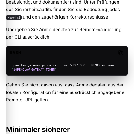
beabsichtigt und dokumentiert sind. Unter
Prüfungen
des Sicherheitsaudits
finden Sie die Bedeutung jedes
und den zugehörigen Korrekturschlüssel.
checkId
Übergeben Sie Anmeldedaten zur Remote-Validierung
per CLI ausdrücklich:
BASH
Copy c
openclaw gateway probe --url ws://127.0.0.1:18789 --token 
"
$OPENCLAW_GATEWAY_TOKEN
"
Gehen Sie nicht davon aus, dass Anmeldedaten aus der
lokalen Konfiguration für eine ausdrücklich angegebene
Remote-URL gelten.
Minimaler sicherer