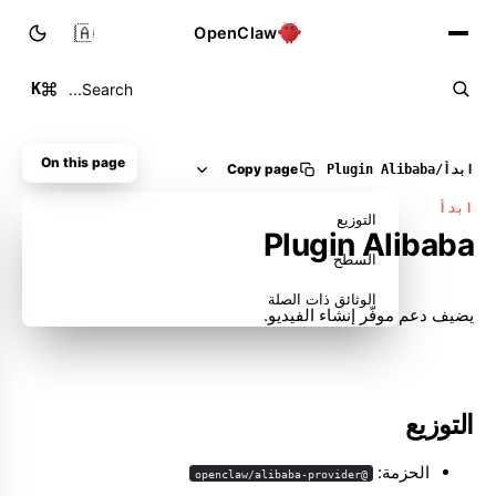
🇸🇦
OpenClaw
K
Search...
On this page
Copy page
ابدأ
/
Plugin Alibaba
ابدأ
التوزيع
Plugin Alibaba
السطح
الوثائق ذات الصلة
يضيف دعم موفّر إنشاء الفيديو.
التوزيع
الحزمة:
@openclaw/alibaba-provider