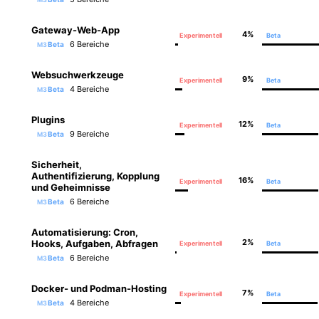
Gateway-Web-App
4%
Experimentell
Beta
6 Bereiche
Beta
M3
Websuchwerkzeuge
9%
Experimentell
Beta
4 Bereiche
Beta
M3
Plugins
12%
Experimentell
Beta
9 Bereiche
Beta
M3
Sicherheit,
Authentifizierung, Kopplung
16%
Experimentell
Beta
und Geheimnisse
6 Bereiche
Beta
M3
Automatisierung: Cron,
2%
Hooks, Aufgaben, Abfragen
Experimentell
Beta
6 Bereiche
Beta
M3
Docker- und Podman-Hosting
7%
Experimentell
Beta
4 Bereiche
Beta
M3