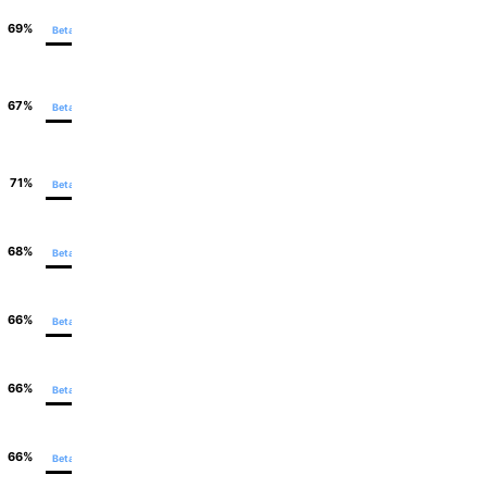
69%
79%
Beta
Teilweise - 5
67%
79%
Beta
Keine
71%
78%
Beta
Keine
68%
78%
Beta
Vollständig - 5
66%
78%
Beta
Vollständig - 5
66%
78%
Beta
Keine
66%
78%
Beta
Keine