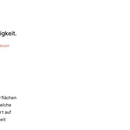
gkeit.
lesen
rflächen
welche
rt auf
eit