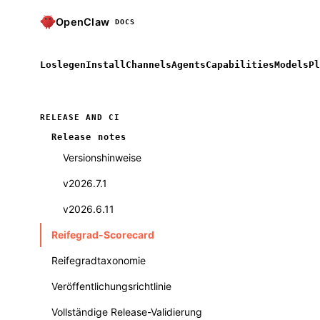
OpenClaw
DOCS
Loslegen
Install
Channels
Agents
Capabilities
Models
Pl
RELEASE AND CI
Release notes
Versionshinweise
v2026.7.1
v2026.6.11
Reifegrad-Scorecard
Reifegradtaxonomie
Veröffentlichungsrichtlinie
Vollständige Release-Validierung