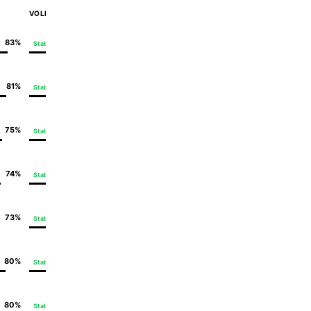
VOLLSTÄNDIGKEIT
UNTERSTÜTZUNG
83%
90%
Stabil
Teilweise - 6
81%
89%
Stabil
Teilweise - 12
75%
89%
Stabil
Teilweise - 4
74%
88%
Stabil
Keine
73%
87%
Stabil
Teilweise - 4
80%
80%
Stabil
Keine
80%
80%
Stabil
Keine