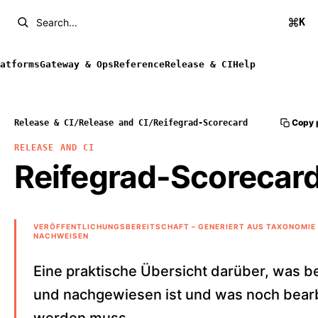
K
Search...
atforms
Gateway & Ops
Reference
Release & CI
Help
Copy 
Release & CI
/
Release and CI
/
Reifegrad-Scorecard
RELEASE AND CI
Reifegrad-Scorecar
VERÖFFENTLICHUNGSBEREITSCHAFT – GENERIERT AUS TAXONOMIE 
NACHWEISEN
Eine praktische Übersicht darüber, was be
und nachgewiesen ist und was noch bearb