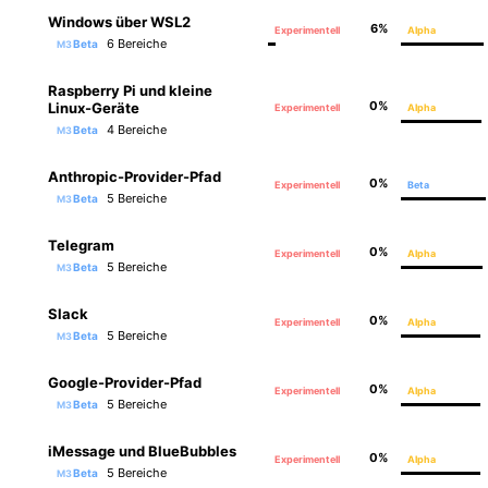
Windows über WSL2
6%
Experimentell
Alpha
6 Bereiche
Beta
M3
Raspberry Pi und kleine
0%
Linux-Geräte
Experimentell
Alpha
4 Bereiche
Beta
M3
Anthropic-Provider-Pfad
0%
Experimentell
Beta
5 Bereiche
Beta
M3
Telegram
0%
Experimentell
Alpha
5 Bereiche
Beta
M3
Slack
0%
Experimentell
Alpha
5 Bereiche
Beta
M3
Google-Provider-Pfad
0%
Experimentell
Alpha
5 Bereiche
Beta
M3
iMessage und BlueBubbles
0%
Experimentell
Alpha
5 Bereiche
Beta
M3