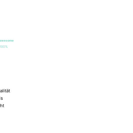
awesome
100%
lität
ls
ht