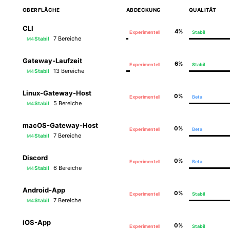
OBERFLÄCHE
ABDECKUNG
QUALITÄT
CLI
4%
Experimentell
Stabil
7 Bereiche
Stabil
M4
Gateway-Laufzeit
6%
Experimentell
Stabil
13 Bereiche
Stabil
M4
Linux-Gateway-Host
0%
Experimentell
Beta
5 Bereiche
Stabil
M4
macOS-Gateway-Host
0%
Experimentell
Beta
7 Bereiche
Stabil
M4
Discord
0%
Experimentell
Beta
6 Bereiche
Stabil
M4
Android-App
0%
Experimentell
Stabil
7 Bereiche
Stabil
M4
iOS-App
0%
Experimentell
Stabil