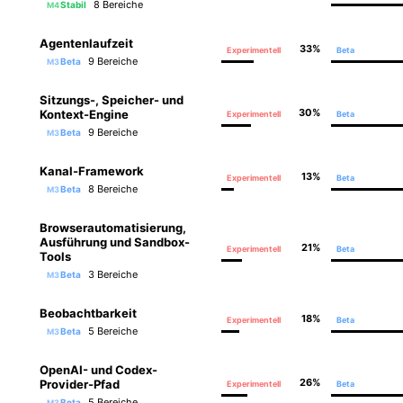
8 Bereiche
Stabil
M4
Agentenlaufzeit
33%
Experimentell
Beta
9 Bereiche
Beta
M3
Sitzungs-, Speicher- und
30%
Kontext-Engine
Experimentell
Beta
9 Bereiche
Beta
M3
Kanal-Framework
13%
Experimentell
Beta
8 Bereiche
Beta
M3
Browserautomatisierung,
Ausführung und Sandbox-
21%
Experimentell
Beta
Tools
3 Bereiche
Beta
M3
Beobachtbarkeit
18%
Experimentell
Beta
5 Bereiche
Beta
M3
OpenAI- und Codex-
26%
Provider-Pfad
Experimentell
Beta
5 Bereiche
Beta
M3