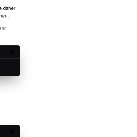
ie daher
neu.
ehr
Copy code
Copy code