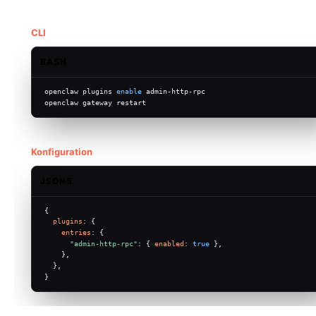
CLI
BASH
openclaw plugins 
enable
 admin-http-rpc
openclaw gateway restart
Konfiguration
JSON5
{
plugins
: {
entries
: {
"admin-http-rpc"
: { 
enabled
: 
true
 },
    },
  },
}