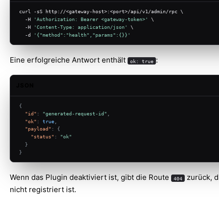
curl -sS http://<gateway-host>:<port>/api/v1/admin/rpc \
  -H 
'Authorization: Bearer <gateway-token>'
 \
  -H 
'Content-Type: application/json'
 \
  -d 
'{"method":"health","params":{}}'
Eine erfolgreiche Antwort enthält
:
ok: true
JSON
{
"id"
:
"generated-request-id"
,
"ok"
:
true
,
"payload"
:
{
"status"
:
"ok"
}
}
Wenn das Plugin deaktiviert ist, gibt die Route
zurück, d
404
nicht registriert ist.