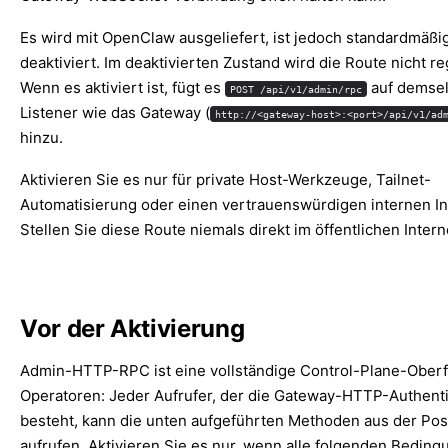
Es wird mit OpenClaw ausgeliefert, ist jedoch standardmäßi
deaktiviert. Im deaktivierten Zustand wird die Route nicht reg
Wenn es aktiviert ist, fügt es
auf demse
POST /api/v1/admin/rpc
Listener wie das Gateway (
http://<gateway-host>:<port>/api/v1/ad
hinzu.
Aktivieren Sie es nur für private Host-Werkzeuge, Tailnet-
Automatisierung oder einen vertrauenswürdigen internen In
Stellen Sie diese Route niemals direkt im öffentlichen Interne
Vor der Aktivierung
Admin-HTTP-RPC ist eine vollständige Control-Plane-Oberf
Operatoren: Jeder Aufrufer, der die Gateway-HTTP-Authenti
besteht, kann die unten aufgeführten Methoden aus der Posi
aufrufen. Aktivieren Sie es nur, wenn alle folgenden Bedin