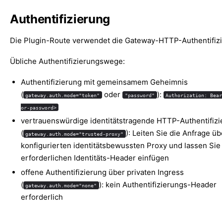
Authentifizierung
Die Plugin-Route verwendet die Gateway-HTTP-Authentifiz
Übliche Authentifizierungswege:
Authentifizierung mit gemeinsamem Geheimnis
(
oder
):
gateway.auth.mode="token"
"password"
Authorization: Bea
or-password>
vertrauenswürdige identitätstragende HTTP-Authentifizi
(
): Leiten Sie die Anfrage ü
gateway.auth.mode="trusted-proxy"
konfigurierten identitätsbewussten Proxy und lassen Sie 
erforderlichen Identitäts-Header einfügen
offene Authentifizierung über privaten Ingress
(
): kein Authentifizierungs-Header
gateway.auth.mode="none"
erforderlich