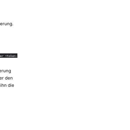
ierung.
rer <token-
erung
ber den
ihn die