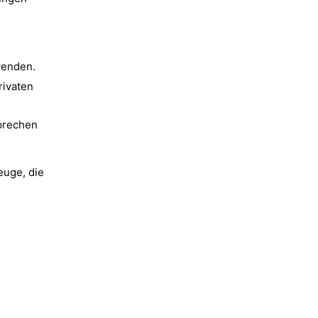
wenden.
rivaten
prechen
euge, die