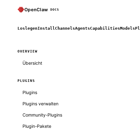
OpenClaw
DOCS
Loslegen
Install
Channels
Agents
Capabilities
Models
Pl
OVERVIEW
Übersicht
PLUGINS
Plugins
Plugins verwalten
Community-Plugins
Plugin-Pakete