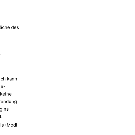
läche des
r
rch kann
ne-
 keine
rwendung
gins
.
is (Modi