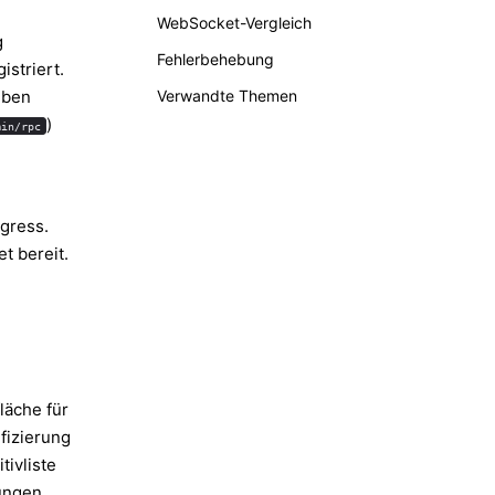
WebSocket-Vergleich
g
Fehlerbehebung
istriert.
lben
Verwandte Themen
)
min/rpc
gress.
t bereit.
läche für
fizierung
tivliste
gungen