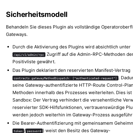
Sicherheitsmodell
Behandeln Sie dieses Plugin als vollständige Operatoroberf
Gateways.
Durch die Aktivierung des Plugins wird absichtlich unter
Zugriff auf die Admin-RPC-Methoden de
/api/v1/admin/rpc
Positivliste gewährt.
Das Plugin deklariert den reservierten Manifest-Vertrag
. Dadu
contracts.gatewayMethodDispatch: ["authenticated-request"]
seine Gateway-authentifizierte HTTP-Route Control-Pla
Methoden innerhalb des Prozesses weiterleiten. Dies ist
Sandbox: Der Vertrag verhindert die versehentliche Ve
reservierter SDK-Hilfsfunktionen, vertrauenswürdige Plu
werden jedoch weiterhin im Gateway-Prozess ausgeführt
Die Bearer-Authentifizierung mit gemeinsamem Geheimn
/
) weist den Besitz des Gateway-
token
password