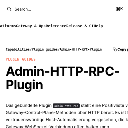
K
Search...
atforms
Gateway & Ops
Reference
Release & CI
Help
Copy 
Capabilities
/
Plugin guides
/
Admin-HTTP-RPC-Plugin
PLUGIN GUIDES
Admin-HTTP-RPC-
Plugin
Das gebündelte Plugin
stellt eine Positivliste 
admin-http-rpc
Gateway-Control-Plane-Methoden über HTTP bereit. Es ist 
vertrauenswürdige Host-Automatisierung vorgesehen, die 
Gateway-WebSocket-Verbindung offen halten kann.