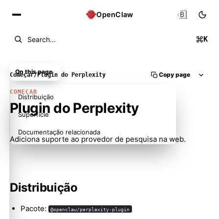
🇧🇷
OpenClaw
K
Search...
On this page
Copy page
Começar
/
Plugin do Perplexity
COMEÇAR
Distribuição
Plugin do Perplexity
Superfície
Documentação relacionada
Adiciona suporte ao provedor de pesquisa na web.
Distribuição
Pacote:
@openclaw/perplexity-plugin