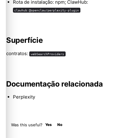
Rota de instalação: npm; ClawHub:
clawhub:@openclaw/perplexity-plugin
Molty
Superfície
contratos:
webSearchProviders
Documentação relacionada
Perplexity
Was this useful?
Yes
No