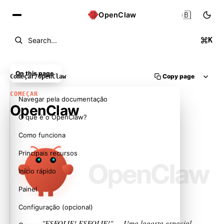
🇧🇷
OpenClaw
K
Search...
On this page
Copy page
Começar
/
OpenClaw
COMEÇAR
Navegar pela documentação
OpenClaw
O que é o OpenClaw?
Como funciona
Principais recursos
Início rápido
Painel
Configuração (opcional)
"ESFOLIE! ESFOLIE!"
— Uma lagosta espacial,