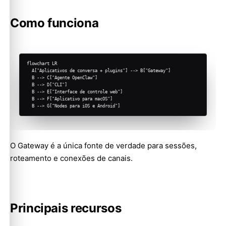
Como funciona
flowchart LR

  A["Aplicativos de conversa + plugins"] --> B["Gateway"]

  B --> C["Agente OpenClaw"]

  B --> D["CLI"]

  B --> E["Interface de controle web"]

  B --> F["Aplicativo para macOS"]

  B --> G["Nodes para iOS e Android"]
O Gateway é a única fonte de verdade para sessões,
roteamento e conexões de canais.
Principais recursos