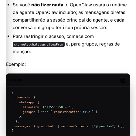
Se você
não fizer nada
, o OpenClaw usará o runtime
de agente OpenClaw incluído; as mensagens diretas
compartilharão a sessão principal do agente, e cada
conversa em grupo terá sua própria sessão.
Para restringir o acesso, comece com
e, para grupos, regras de
channels.whatsapp.allowFrom
menção.
Exemplo:
JSON5
Copy c
{
channels
: {
whatsapp
: {
allowFrom
: [
"+15555550123"
],
groups
: { 
"*"
: { 
requireMention
: 
true
 } },
    },
  },
messages
: { 
groupChat
: { 
mentionPatterns
: [
"@openclaw"
] } },
}