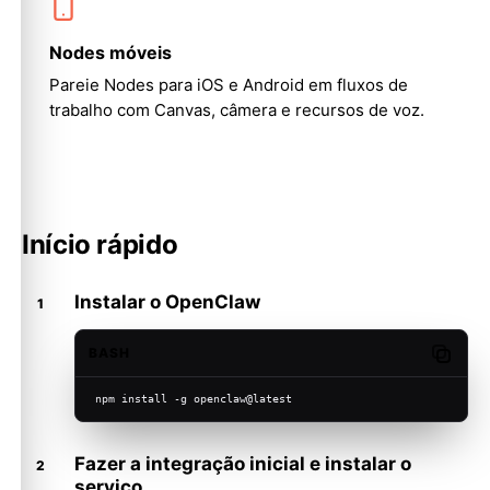
Nodes móveis
Pareie Nodes para iOS e Android em fluxos de
trabalho com Canvas, câmera e recursos de voz.
Início rápido
Instalar o OpenClaw
BASH
Copy c
npm install -g openclaw@latest
Fazer a integração inicial e instalar o
serviço