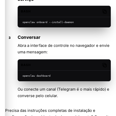
BASH
Copy c
openclaw onboard --install-daemon
Conversar
Abra a interface de controle no navegador e envie
uma mensagem:
BASH
Copy c
openclaw dashboard
Ou conecte um canal (
Telegram
é o mais rápido) e
converse pelo celular.
Precisa das instruções completas de instalação e