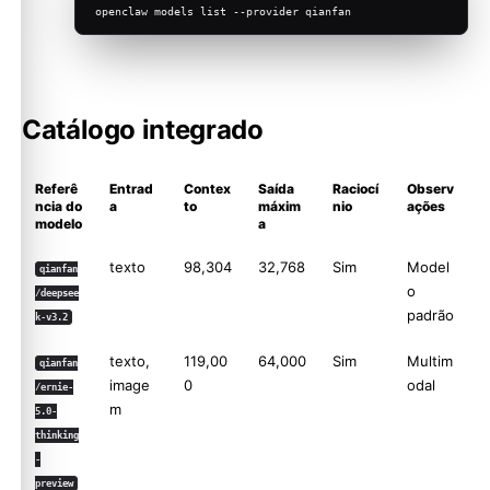
openclaw models list --provider qianfan
Catálogo integrado
Referê
Entrad
Contex
Saída
Raciocí
Observ
ncia do
a
to
máxim
nio
ações
modelo
a
texto
98,304
32,768
Sim
Model
qianfan
o
/deepsee
padrão
k-v3.2
texto,
119,00
64,000
Sim
Multim
qianfan
image
0
odal
/ernie-
m
5.0-
thinking
-
preview