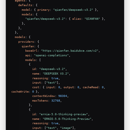
agents
: {
defaults
: {
model
: { 
primary
: 
"qianfan/deepseek-v3.2"
 },
models
: {
"qianfan/deepseek-v3.2"
: { 
alias
: 
"QIANFAN"
 },
      },
    },
  },
models
: {
providers
: {
qianfan
: {
baseUrl
: 
"https://qianfan.baidubce.com/v2"
,
api
: 
"openai-completions"
,
models
: [
          {
id
: 
"deepseek-v3.2"
,
name
: 
"DEEPSEEK V3.2"
,
reasoning
: 
true
,
input
: [
"text"
],
cost
: { 
input
: 
0
, 
output
: 
0
, 
cacheRead
: 
0
, 
cacheWrite
: 
0
 },
contextWindow
: 
98304
,
maxTokens
: 
32768
,
          },
          {
id
: 
"ernie-5.0-thinking-preview"
,
name
: 
"ERNIE-5.0-Thinking-Preview"
,
reasoning
: 
true
,
input
: [
"text"
, 
"image"
],