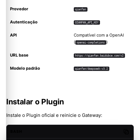
Provedor
qianfan
Autenticação
QIANFAN_API_KEY
API
Compatível com a OpenAI
(
)
openai-completions
URL base
https://qianfan.baidubce.com/v2
Modelo padrão
qianfan/deepseek-v3.2
Instalar o Plugin
Instale o Plugin oficial e reinicie o Gateway:
BASH
Copy c