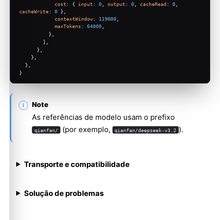
cost
: { 
input
: 
0
, 
output
: 
0
, 
cacheRead
: 
0
, 
cacheWrite
: 
0
 },
contextWindow
: 
119000
,
maxTokens
: 
64000
,
          },
        ],
      },
    },
  },
}
Note
As referências de modelo usam o prefixo
(por exemplo,
).
qianfan/
qianfan/deepseek-v3.2
Transporte e compatibilidade
Solução de problemas