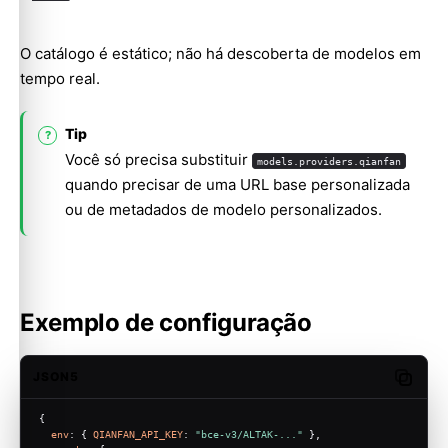
O catálogo é estático; não há descoberta de modelos em
tempo real.
Tip
Você só precisa substituir
models.providers.qianfan
quando precisar de uma URL base personalizada
ou de metadados de modelo personalizados.
Exemplo de configuração
JSON5
Copy c
{
env
: { 
QIANFAN_API_KEY
: 
"bce-v3/ALTAK-..."
 },