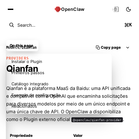
🇧🇷
OpenClaw
K
Search...
On this page
Copy page
Models
/
Qianfan
PROVIDERS
Instalar o Plugin
Qianfan
Primeiros passos
Catálogo integrado
Qianfan é a plataforma MaaS da Baidu: uma API unificada
Exemplo de configuração
e compatível com a OpenAI que encaminha solicitações
para diversos modelos por meio de um único endpoint e
Relacionados
uma única chave de API. O OpenClaw a disponibiliza
como o Plugin externo oficial
.
@openclaw/qianfan-provider
Propriedade
Valor