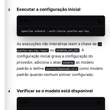
Executar a configuração inicial
BASH
Copy c
openclaw onboard --auth-choice qianfan-api-key
As execuções não interativas leem a chave de
--
ou
. A
qianfan-api-key <key>
QIANFAN_API_KEY
configuração inicial grava a configuração do
provedor, adiciona o alias
ao modelo
QIANFAN
padrão e define
como modelo
qianfan/deepseek-v3.2
padrão quando nenhum estiver configurado.
Verificar se o modelo está disponível
BASH
Copy c