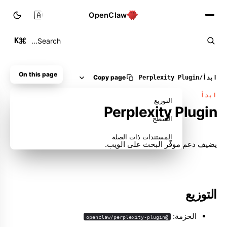
🇸🇦
OpenClaw
K
Search...
On this page
Copy page
ابدأ
/
Plugin ‏Perplexity
ابدأ
التوزيع
Plugin ‏Perplexity
السطح
المستندات ذات الصلة
يضيف دعم موفّر البحث على الويب.
التوزيع
الحزمة:
@openclaw/perplexity-plugin