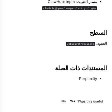
مسار التثبيت: npm؛ ClawHub:
clawhub:@openclaw/perplexity-plugin
Molty
السطح
العقود:
webSearchProviders
المستندات ذات الصلة
Perplexity
No
Yes
Was this useful?