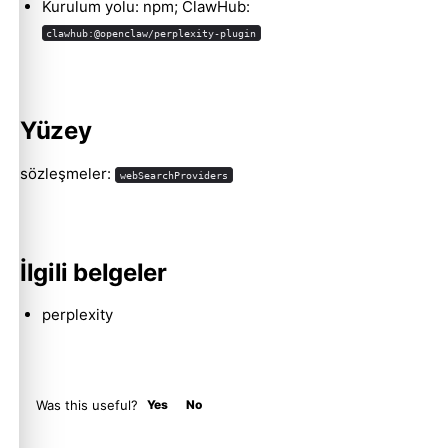
Kurulum yolu: npm; ClawHub:
clawhub:@openclaw/perplexity-plugin
Molty
Yüzey
sözleşmeler:
webSearchProviders
İlgili belgeler
perplexity
Was this useful?
Yes
No