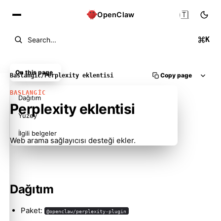
🇹🇷
OpenClaw
K
Search...
On this page
Copy page
Baslangic
/
Perplexity eklentisi
BASLANGIC
Dağıtım
Perplexity eklentisi
Yüzey
İlgili belgeler
Web arama sağlayıcısı desteği ekler.
Dağıtım
Paket:
@openclaw/perplexity-plugin