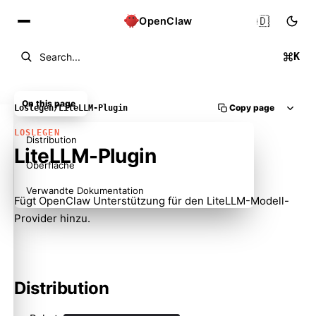
🇩🇪
OpenClaw
K
Search...
On this page
Copy page
Loslegen
/
LiteLLM-Plugin
LOSLEGEN
Distribution
LiteLLM-Plugin
Oberfläche
Verwandte Dokumentation
Fügt OpenClaw Unterstützung für den LiteLLM-Modell-
Provider hinzu.
Distribution