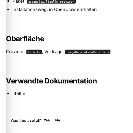
Paket:
@openclaw/litellm-provider
Installationsweg: in OpenClaw enthalten
Molty
Oberfläche
Provider:
; Verträge:
litellm
imageGenerationProviders
Verwandte Dokumentation
litellm
Was this useful?
Yes
No