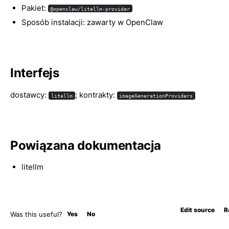
Pakiet:
@openclaw/litellm-provider
Sposób instalacji: zawarty w OpenClaw
Interfejs
dostawcy:
; kontrakty:
litellm
imageGenerationProviders
Powiązana dokumentacja
litellm
Edit source
R
Was this useful?
Yes
No