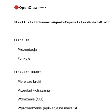
OpenClaw
DOCS
Start
Install
Channels
Agents
Capabilities
Models
Platf
PRZEGLAD
Prezentacja
Funkcje
PIERWSZE KROKI
Pierwsze kroki
Przegląd wdrażania
Wdrażanie (CLI)
Wprowadzenie (aplikacja na macOS)