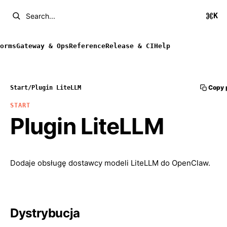
K
Search...
orms
Gateway & Ops
Reference
Release & CI
Help
Copy 
Start
/
Plugin LiteLLM
START
Plugin LiteLLM
Dodaje obsługę dostawcy modeli LiteLLM do OpenClaw.
Dystrybucja