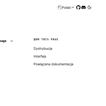
🇵🇱
Polski
ON THIS PAGE
page
Dystrybucja
Interfejs
Powiązana dokumentacja
Molty