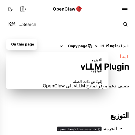
🇸🇦
OpenClaw
K
Search...
On this page
Copy page
ابدأ
/
Plugin ‏vLLM
ابدأ
التوزيع
Plugin ‏vLLM
الواجهة
الوثائق ذات الصلة
يضيف دعم موفّر نماذج vLLM إلى OpenClaw.
التوزيع
الحزمة:
@openclaw/vllm-provider