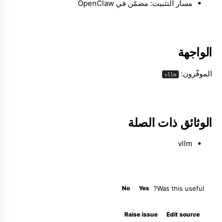
مسار التثبيت: مضمّن في OpenClaw
Molty
الواجهة
الموفّرون:
vllm
الوثائق ذات الصلة
vllm
No
Yes
Was this useful?
Raise issue
Edit source