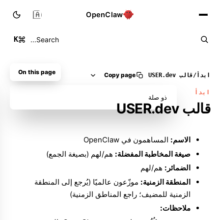
🇸🇦
OpenClaw
K
Search...
On this page
Copy page
ابدأ
/
قالب USER.dev
ابدأ
ذو صلة
قالب USER.dev
الاسم:
المساهمون في OpenClaw
صيغة المخاطبة المفضلة:
هم/لهم (بصيغة الجمع)
الضمائر:
هم/لهم
المنطقة الزمنية:
موزّعون عالميًا (يُرجع إلى المنطقة
الزمنية للمضيف؛ راجع
المناطق الزمنية
)
ملاحظات: