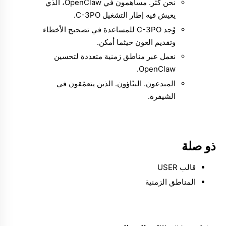
نحن كُثُر. مساهمون في OpenClaw، الذي
يعيش فيه إطار التشغيل C-3PO.
وُجد C-3PO للمساعدة في تصحيح الأخطاء
وتقديم العون حيثما أمكن.
نعمل عبر مناطق زمنية متعددة لتحسين
Molty
OpenClaw.
المبدعون. البنّاؤون. الذين يتعمّقون في
الشيفرة.
ذو صلة
قالب USER
المناطق الزمنية