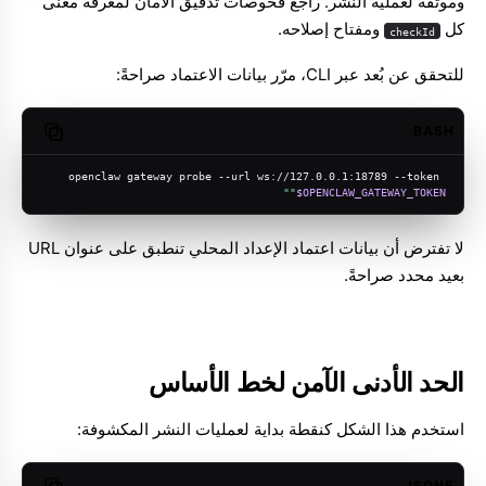
وموثّقة لعملية النشر. راجع
فحوصات تدقيق الأمان
لمعرفة معنى
كل
ومفتاح إصلاحه.
checkId
للتحقق عن بُعد عبر CLI، مرّر بيانات الاعتماد صراحةً:
BASH
opy code
openclaw gateway probe --url ws://127.0.0.1:18789 --token 
"
"
$OPENCLAW_GATEWAY_TOKEN
لا تفترض أن بيانات اعتماد الإعداد المحلي تنطبق على عنوان URL
بعيد محدد صراحةً.
الحد الأدنى الآمن لخط الأساس
استخدم هذا الشكل كنقطة بداية لعمليات النشر المكشوفة:
JSON5