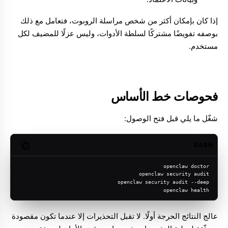
إذا كان بإمكان أكثر من شخص مراسلة الروبوت، فتعامل مع ذلك
بوصفه تفويضًا مشتركًا لسلطة الأدوات، وليس عزلًا للمضيف لكل
مستخدم.
فحوصات خط الأساس
شغّل ما يلي قبل فتح الوصول:
BASH
opy code
openclaw doctor
openclaw security audit
openclaw security audit --deep
openclaw health
عالج النتائج الحرجة أولًا. لا تقبل التحذيرات إلا عندما تكون مقصودة