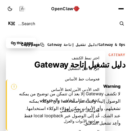
🇸🇦
OpenClaw
K
Search...
On this page
Copy page
Gateway & Ops
/
دليل تشغيل إتاحة Gateway
GATEWAY
اختر نمط الكشف
دليل تشغيل إتاحة Gateway
جرد ما قبل التشغيل
فحوصات خط الأساس
Warning
الحد الأدنى الآمن لخط الأساس
لا تكشف Gateway إلا بعد أن تتمكن من توضيح من يمكنه
كشف الرسائل المباشرة والمجموعات
الوصول إليه، وكيف تتم مصادقته، وأي الوكلاء يمكنه
تشغيلهم، وأي الأدوات يمكن لهؤلاء الوكلاء استخدامها.
فحوصات الوكيل العكسي
عند الشك، عُد إلى الوصول عبر local loopback فقط
مراجعة الأدوات والعزل
وأعِد تشغيل التدقيق.