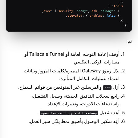
  },
: {
tools
exec
: { 
security
: 
"deny"
, 
ask
: 
"always"
 },
elevated
: { 
enabled
: 
false
 },
  },
}
ثم:
أوقف إعادة التوجيه العامة أو Tailscale Funnel أو
مسارات الوكيل العكسي.
بدّل رموز Gateway المميزة/كلمات المرور وبيانات
اعتماد عمليات التكامل المتأثرة.
أزل
والمرسلين غير المتوقعين من قوائم السماح.
"*"
راجع سجلات التدقيق الحديثة، وسجل التشغيل،
واستدعاءات الأدوات، وتغييرات الإعداد.
أعِد تشغيل
.
openclaw security audit --deep
أعِد تمكين الوصول بأضيق نمط يلبّي سير العمل.