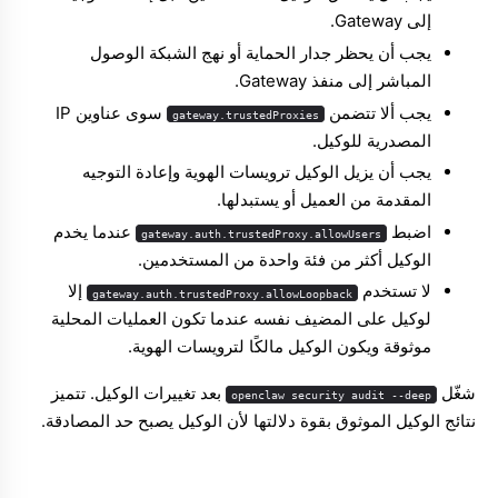
إلى Gateway.
يجب أن يحظر جدار الحماية أو نهج الشبكة الوصول
المباشر إلى منفذ Gateway.
يجب ألا تتضمن
سوى عناوين IP
gateway.trustedProxies
المصدرية للوكيل.
يجب أن يزيل الوكيل ترويسات الهوية وإعادة التوجيه
المقدمة من العميل أو يستبدلها.
اضبط
عندما يخدم
gateway.auth.trustedProxy.allowUsers
الوكيل أكثر من فئة واحدة من المستخدمين.
لا تستخدم
إلا
gateway.auth.trustedProxy.allowLoopback
لوكيل على المضيف نفسه عندما تكون العمليات المحلية
موثوقة ويكون الوكيل مالكًا لترويسات الهوية.
شغّل
بعد تغييرات الوكيل. تتميز
openclaw security audit --deep
نتائج الوكيل الموثوق بقوة دلالتها لأن الوكيل يصبح حد المصادقة.