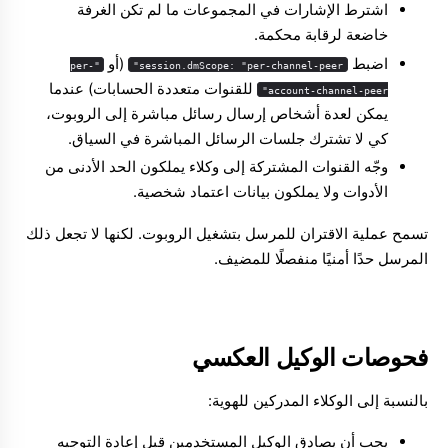
اشترط الإشارات في المجموعات ما لم تكن الغرفة
خاضعة لرقابة محكمة.
اضبط
(أو
"per-
session.dmScope: "per-channel-peer"
للقنوات متعددة الحسابات) عندما
account-channel-peer"
يمكن لعدة أشخاص إرسال رسائل مباشرة إلى الروبوت،
كي لا تشترك جلسات الرسائل المباشرة في السياق.
وجّه القنوات المشتركة إلى وكلاء يملكون الحد الأدنى من
الأدوات ولا يملكون بيانات اعتماد شخصية.
تسمح عملية الاقتران للمرسل بتشغيل الروبوت. لكنها لا تجعل ذلك
المرسل حدًا أمنيًا منفصلًا للمضيف.
فحوصات الوكيل العكسي
بالنسبة إلى الوكلاء المدركين للهوية:
يجب أن يصادق الوكيل المستخدمين قبل إعادة التوجيه