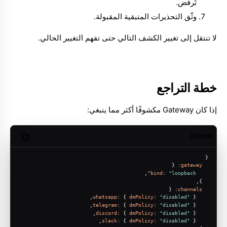
تُرفض.
وثّق التحذيرات المتبقية المقبولة.
لا تنتقل إلى تغيير الكشف التالي حتى تفهم التغيير الحالي.
خطة التراجع
إذا كان Gateway مكشوفًا أكثر مما ينبغي:
JSON5
opy code
{
: {
gateway
,
bind
: 
"loopback"
  },
: {
channels
whatsapp
: { 
dmPolicy
: 
"disabled"
 },
telegram
: { 
dmPolicy
: 
"disabled"
 },
discord
: { 
dmPolicy
: 
"disabled"
 },
slack
: { 
dmPolicy
: 
"disabled"
 },