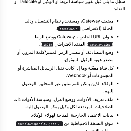
سجّل ما يلي قبل تغيير سياسة الربط أو الوكيل أو Tailscale أو
القناة:
مضيف Gateway، ومستخدم نظام التشغيل، ودليل
الحالة (الافتراضي
).
~/.openclaw
عنوان URL الخاص بـ Gateway ووضع الربط
(
؛ المنفذ الافتراضي
).
18789
gateway.bind
وضع المصادقة، أو مصدر الرمز المميز/كلمة المرور، أو
مصدر هوية الوكيل الموثوق.
كل قناة مفعّلة وما إذا كانت تقبل الرسائل المباشرة أو
المجموعات أو Webhook.
الوكلاء الذين يمكن للمرسلين غير المحليين الوصول
إليهم.
ملف تعريف الأدوات، ووضع العزل، وسياسة الأدوات ذات
الصلاحيات المرتفعة لكل وكيل يمكن الوصول إليه.
بيانات الاعتماد الخارجية المتاحة لهؤلاء الوكلاء.
موقع النسخة الاحتياطية من
~/.openclaw/openclaw.json
وبيانات الاعتماد.