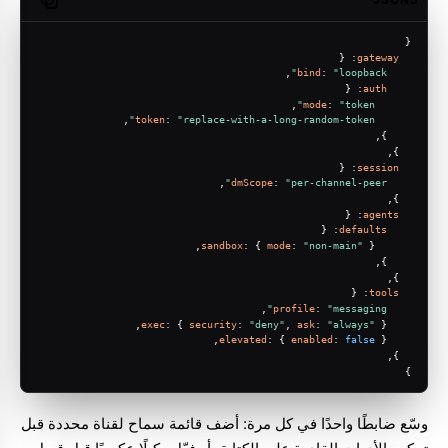
opy code
{
: {
gateway
,
bind
: 
"loopback"
: {
auth
,
mode
: 
"token"
,
token
: 
"replace-with-a-long-random-token"
    },
  },
: {
session
,
dmScope
: 
"per-channel-peer"
  },
: {
agents
: {
defaults
sandbox
: { 
mode
: 
"non-main"
 },
    },
  },
: {
tools
,
profile
: 
"messaging"
exec
: { 
security
: 
"deny"
, 
ask
: 
"always"
 },
elevated
: { 
enabled
: 
false
 },
  },
}
وسّع ضابطًا واحدًا في كل مرة: أضف قائمة سماح لقناة محددة قبل