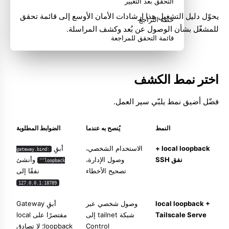
التحقق بعد التغيير
يحوّل دليل التشغيل هذا إرشادات
الأمان
الأوسع إلى قائمة تحقق
خطة التراجع
للمشغّل بشأن الوصول عن بُعد وكشف المراسلة.
قائمة التحقق للمراجعة
اختر نمط الكشف
فضّل أضيق نمط يلبّي سير العمل.
النمط
يُنصح به عندما
الضوابط المطلوبة
local loopback +
الاستخدام الشخصي،
أبقِ
gateway.bind:
نفق SSH
وصول الإدارة،
وأنشئ
"loopback"
تصحيح الأخطاء
نفقًا إلى
127.0.0.1:18789
local loopback +
وصول شخصي عبر
أبقِ Gateway
Tailscale Serve
شبكة tailnet إلى
مقتصرًا على local
Control
loopback؛ لا تصادق