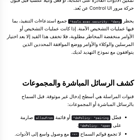
تمكين الأدوات القادرة على الكتابة، أو فعّل وكيلًا عكسيًا قبل قبول
حركة مرور Control UI عن بُعد.
يحظر
جميع استدعاءات التنفيذ، بما
tools.exec.security: "deny"
فيها عمليات التشخيص الآمنة. إذا كانت عمليات التشخيص أو
الأوامر منخفضة المخاطر مطلوبة، فلا تخفف هذا القيد إلا بعد اختيار
المرسلين والوكلاء والأوامر ووضع الموافقة المحددين الذين
يتوافقون مع نموذج التهديد لديك.
كشف الرسائل المباشرة والمجموعات
قنوات المراسلة هي أسطح إدخال غير موثوقة. قبل السماح
بالرسائل المباشرة أو المجموعات:
فضّل
أو قائمة
صارمة
allowFrom
dmPolicy: "pairing"
على
.
dmPolicy: "open"
لا تجمع قوائم السماح
مع وصول واسع إلى الأدوات.
"*"