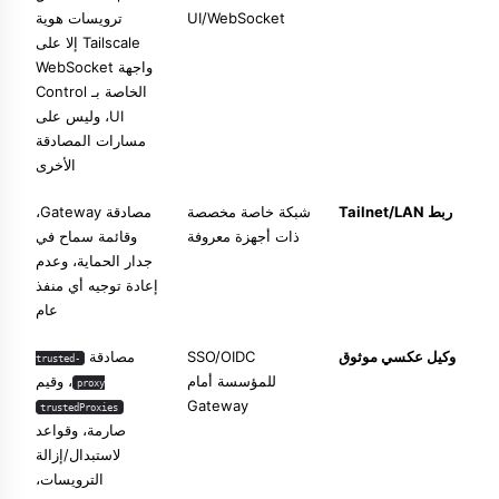
UI/WebSocket
ترويسات هوية
Tailscale إلا على
واجهة WebSocket
الخاصة بـ Control
UI، وليس على
مسارات المصادقة
الأخرى
ربط Tailnet/LAN
شبكة خاصة مخصصة
مصادقة Gateway،
ذات أجهزة معروفة
وقائمة سماح في
جدار الحماية، وعدم
إعادة توجيه أي منفذ
عام
وكيل عكسي موثوق
SSO/OIDC
مصادقة
trusted-
للمؤسسة أمام
، وقيم
proxy
Gateway
trustedProxies
صارمة، وقواعد
لاستبدال/إزالة
الترويسات،