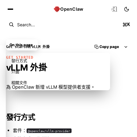
🇨🇳
OpenClaw
K
Search...
On this page
Copy page
Get started
/
vLLM 外掛
GET STARTED
發行方式
vLLM 外掛
介面
相關文件
為 OpenClaw 新增 vLLM 模型提供者支援。
發行方式
套件：
@openclaw/vllm-provider