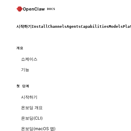
OpenClaw
DOCS
시작하기
Install
Channels
Agents
Capabilities
Models
Pla
개요
쇼케이스
기능
첫 단계
시작하기
온보딩 개요
온보딩(CLI)
온보딩(macOS 앱)