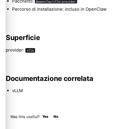
Pacchetto:
@openclaw/vllm-provider
Percorso di installazione: incluso in OpenClaw
Molty
Superficie
provider:
vllm
Documentazione correlata
vLLM
Was this useful?
Yes
No