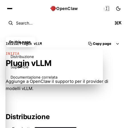
🇮🇹
OpenClaw
K
Search...
On this page
Copy page
Inizia
/
Plugin vLLM
INIZIA
Distribuzione
Plugin vLLM
Superficie
Documentazione correlata
Aggiunge a OpenClaw il supporto per il provider di
modelli vLLM.
Distribuzione