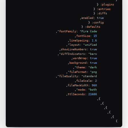
: {
plugins
: {
entries
: {
diffs
,
enabled
: 
true
: {
config
: {
defaults
,
fontFamily
: 
"Fira Code"
,
fontSize
: 
15
,
lineSpacing
: 
1.6
,
layout
: 
"unified"
,
showLineNumbers
: 
true
,
diffIndicators
: 
"bars"
,
wordWrap
: 
true
,
background
: 
true
,
theme
: 
"dark"
,
fileFormat
: 
"png"
,
fileQuality
: 
"standard"
,
fileScale
: 
2
,
fileMaxWidth
: 
960
,
mode
: 
"both"
,
ttlSeconds
: 
21600
          },
        },
      },
    },
  },
}