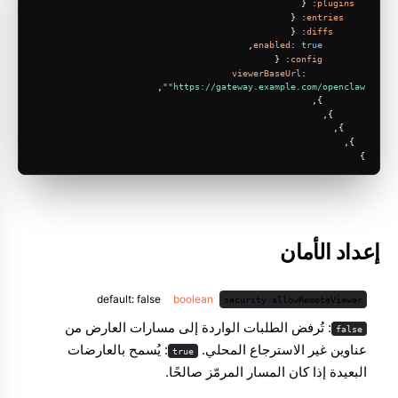
: {
plugins
: {
entries
: {
diffs
,
enabled
: 
true
: {
config
viewerBaseUrl
: 
,
"https://gateway.example.com/openclaw"
        },
      },
    },
  },
}
إعداد الأمان
default: false
boolean
security.allowRemoteViewer
: تُرفض الطلبات الواردة إلى مسارات العارض من
false
عناوين غير الاسترجاع المحلي.
: يُسمح بالعارضات
true
البعيدة إذا كان المسار المرمّز صالحًا.