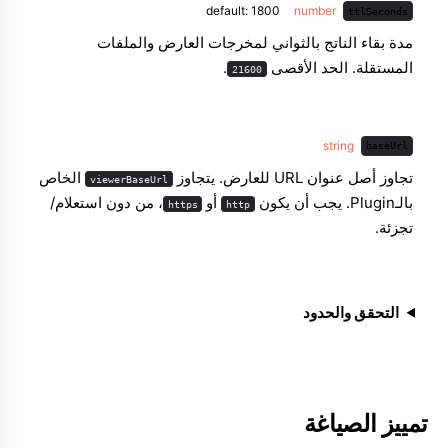
default: 1800
number
ttlSeconds
مدة بقاء الناتج بالثواني لمخرجات العارض والملفات
المستقلة. الحد الأقصى
.
21600
string
baseUrl
تجاوز أصل عنوان URL للعارض. يتجاوز
الخاص
viewerBaseUrl
بالـPlugin. يجب أن يكون
أو
، من دون استعلام/
https
http
تجزئة.
التحقق والحدود
تمييز الصياغة