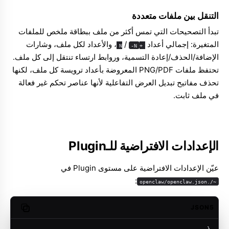
التنقل بين ملفات متعددة
تبدأ التصحيحات التي تمس أكثر من ملف ببطاقة ملخص للملفات
المتغيرة: إجمالي أعداد
/
، والأعداد لكل ملف، وشارات
-N
+N
الإضافة/الحذف/إعادة التسمية، وروابط ارتساء تنتقل إلى كل ملف.
تحتفظ ملفات PNG/PDF المعروضة بأعداد ترويسة كل ملف، لكنها
تحذف مفاتيح تبديل العرض التفاعلية لأنها عناصر تحكم غير فعالة
في ملف ثابت.
الإعدادات الافتراضية للـPlugin
عيّن الإعدادات الافتراضية على مستوى Plugin في
:
~/.openclaw/openclaw.json
JSON5
opy code
{