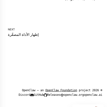
NEXT
إظهار الأداة المصغّرة
OpenClaw Foundation
project
© 2026 OpenClaw — an
Discord
GitHub
Releases
openclaw.org
openclaw.ai