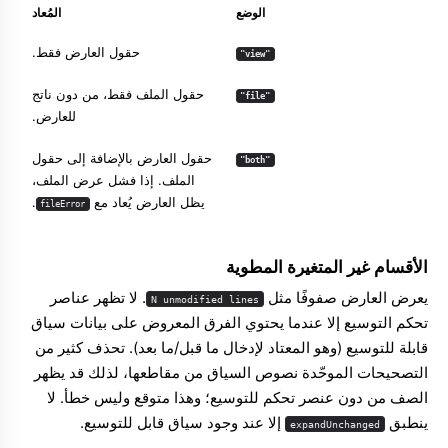
الوضع
المُعاد
حقول العارض فقط.
"view"
حقول الملف فقط، من دون ناتج
"file"
للعارض.
حقول العارض بالإضافة إلى حقول
"both"
الملف. إذا فشل عرض الملف،
يظل العارض يُعاد مع
.
fileError
الأقسام غير المتغيرة المطوية
يعرض العارض صفوفًا مثل
. لا تظهر عناصر
N unmodified lines
تحكم التوسيع إلا عندما يحتوي الفرق المعروض على بيانات سياق
قابلة للتوسيع (وهو المعتاد لإدخال ما قبل/ما بعد). تحذف كثير من
التصحيحات الموحّدة نصوص السياق من مقاطعها، لذلك قد يظهر
الصف من دون عنصر تحكم للتوسيع؛ وهذا متوقع وليس خطأ. لا
ينطبق
إلا عند وجود سياق قابل للتوسيع.
expandUnchanged