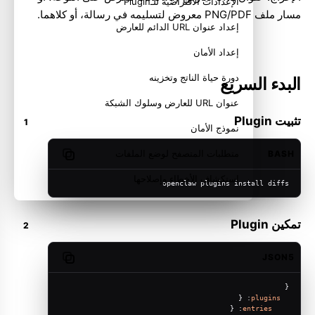
الإعدادات الافتراضية للـPlugin
مسار ملف PNG/PDF معروض لتسليمه في رسالة، أو كلاهما.
إعداد عنوان URL الدائم للعارض
إعداد الأمان
دورة حياة الناتج وتخزينه
البدء السريع
عنوان URL للعارض وسلوك الشبكة
تثبيت Plugin
نموذج الأمان
متطلبات المتصفح لوضع الملفات
BASH
Copy code
استكشاف الأخطاء وإصلاحها
openclaw plugins install diffs
إرشادات التشغيل
تمكين Plugin
ذو صلة
JSON5
Copy code
{
: {
plugins
: {
entries