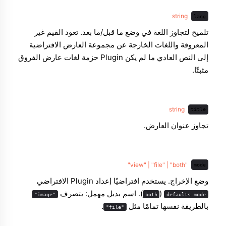
string
lang
تلميح لتجاوز اللغة في وضع ما قبل/ما بعد. تعود القيم غير
المعروفة واللغات الخارجة عن مجموعة العارض الافتراضية
إلى النص العادي ما لم يكن Plugin حزمة لغات عارض الفروق
مثبتًا.
string
title
تجاوز عنوان العارض.
"view" | "file" | "both"
mode
وضع الإخراج. يستخدم افتراضيًا إعداد Plugin الافتراضي
‏(
). اسم بديل مهمل: يتصرف
"image"
both
defaults.mode
بالطريقة نفسها تمامًا مثل
.
"file"