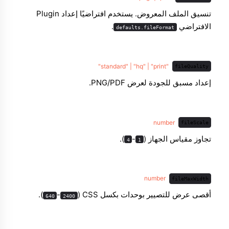
تنسيق الملف المعروض. يستخدم افتراضيًا إعداد Plugin
الافتراضي
.
defaults.fileFormat
"standard" | "hq" | "print"
fileQuality
إعداد مسبق للجودة لعرض PNG/PDF.
number
fileScale
تجاوز مقياس الجهاز (
-
).
4
1
number
fileMaxWidth
أقصى عرض للتصيير بوحدات بكسل CSS ‏(
-
).
640
2400