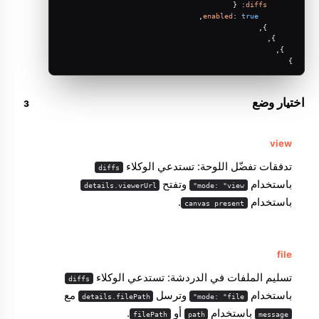
: {
diffs
,
enabled
: 
true
      },
    },
  },
}
اختيار وضع
view
تدفقات تفضّل اللوحة: تستدعي الوكلاء
diffs
باستخدام
وتفتح
details.viewerUrl
mode: "view"
باستخدام
.
canvas present
file
تسليم الملفات في الدردشة: تستدعي الوكلاء
diffs
باستخدام
وترسل
مع
details.filePath
mode: "file"
باستخدام
أو
.
filePath
path
message