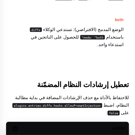
both
الوضع المدمج (الافتراضي): تستدعي الوكلاء
diffs
باستخدام
للحصول على الناتجين في
mode: "both"
استدعاء واحد.
تعطيل إرشادات النظام المضمّنة
للاحتفاظ بالأداة مع حذف الإرشادات المضافة في بداية مطالبة
النظام، اضبط
plugins.entries.diffs.hooks.allowPromptInjection
على
:
false
JSON5
opy code