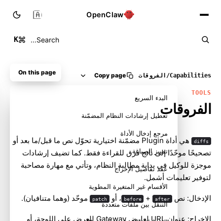
🇸🇦
OpenClaw
K
Search...
On this page
Copy page
Capabilities
/
الفروقات
TOOLS
البدء السريع
الفروقات
تعطيل إرشادات النظام المضمّنة
مرجع إدخال الأداة
هي أداة Plugin مضمّنة اختيارية تحوّل نص ما قبل/ما بعد أو
diffs
تمييز الصياغة
تصحيحًا موحّدًا إلى ناتج فرق للقراءة فقط. كما تضيف إرشادات
موجزة للوكيل في بداية مطالبة النظام، وتأتي مع مهارة مصاحبة
عقد تفاصيل الإخراج
لتوفير تعليمات أشمل.
الأقسام غير المتغيرة المطوية
الإدخال: نص
+
، أو
موحّد (وهما متنافيان).
patch
before
after
التنقل بين ملفات متعددة
الإخراج: عنوان URL لعارض Gateway للعرض على اللوحة، أو