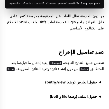
openclaw plugins install clawhub:@openclaw/diffs-language-pack
من دون الحزمة، تظل اللغات غير المدعومة معروضة كنص عادي
قابل للقراءة. راجع
Plugin حزمة لغات Diffs
و
لغات Shiki
للاطلاع
على الكتالوج الأساسي.
عقد تفاصيل الإخراج
تتضمن جميع النتائج الناجحة
: يعيد إدخال ما قبل/ما بعد
changed
المتطابق
من دون إنشاء ناتج؛ وتعيد النتائج المعروضة
.
true
false
حقول العارض (وضعا view وboth)
حقول الملف (وضعا file وboth)