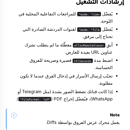
إرشادات التشغيل
يُفضّل
للمراجعات التفاعلية المحلية في
mode: "view"
اللوحة.
يُفضّل
لقنوات الدردشة الصادرة التي
mode: "file"
تحتاج إلى مرفق.
أبقِ
معطّلة ما لم يتطلب نشرك
allowRemoteViewer
عناوين URL بعيدة للعارض.
اضبط مدة
قصيرة وصريحة للفروق
ttlSeconds
الحساسة.
تجنّب إرسال الأسرار في إدخال الفرق عندما لا تكون
مطلوبة.
إذا كانت قناتك تضغط الصور بشدة (مثل Telegram أو
WhatsApp)، فيُفضّل إخراج PDF ‏(
).
fileFormat: "pdf"
Note
يعمل محرك عرض الفروق بواسطة
Diffs
.