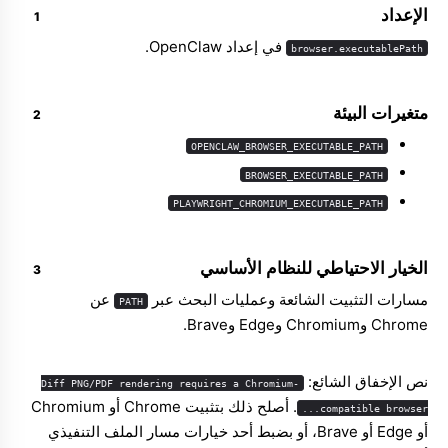
الإعداد
في إعداد OpenClaw.
browser.executablePath
متغيرات البيئة
OPENCLAW_BROWSER_EXECUTABLE_PATH
BROWSER_EXECUTABLE_PATH
PLAYWRIGHT_CHROMIUM_EXECUTABLE_PATH
الخيار الاحتياطي للنظام الأساسي
مسارات التثبيت الشائعة وعمليات البحث عبر
عن
PATH
Chrome وChromium وEdge وBrave.
نص الإخفاق الشائع:
Diff PNG/PDF rendering requires a Chromium-
. أصلح ذلك بتثبيت Chrome أو Chromium
compatible browser...
أو Edge أو Brave، أو بضبط أحد خيارات مسار الملف التنفيذي