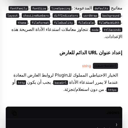
مفاتيح
المدعومة:
،
،
،
fontFamily
fontSize
lineSpacing
defaults
،
،
،
،
،
layout
showLineNumbers
diffIndicators
wordWrap
background
،
،
،
،
،
theme
fileFormat
fileQuality
fileScale
fileMaxWidth
،
. تتجاوز معاملات استدعاء الأداة الصريحة هذه
mode
ttlSeconds
الإعدادات.
إعداد عنوان URL الدائم للعارض
string
viewerBaseUrl
الخيار الاحتياطي المملوك للـPlugin لروابط العارض المعادة
عندما لا يمرر استدعاء الأداة
. يجب أن يكون
أو
http
baseUrl
، من دون استعلام/تجزئة.
https
JSON5
opy code
{