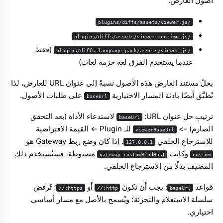
أصول العارض:
/plugins/diffs/assets/viewer.js
/plugins/diffs/assets/viewer-runtime.js
(فقط
/plugins/diffs-language-pack/assets/viewer.js
عندما يستخدم الفرق لغة حزمة لغات)
يحلّ مستند العارض هذه الأصول نسبةً إلى عنوان URL للعارض، لذا
تُطبَّق أيضًا بادئة المسار الاختيارية
على طلبات الأصول.
baseUrl
ترتيب حل عنوان URL: ‏
لاستدعاء الأداة (بعد التحقق
baseUrl
الصارم) -> ‏
للـ Plugin -> القيمة الافتراضية
viewerBaseUrl
للاسترجاع الحلقي
. إذا كان وضع ربط Gateway هو
127.0.0.1
وكانت
مضبوطة، فسيُستخدم ذلك
gateway.customBindHost
custom
المضيف بدلًا من الاسترجاع الحلقي.
قواعد
: يجب أن تكون
أو
؛ تُرفض
https://
http://
baseUrl
سلسلة الاستعلام والتجزئة؛ ويُسمح بالأصل مع مسار أساسي
اختياري.