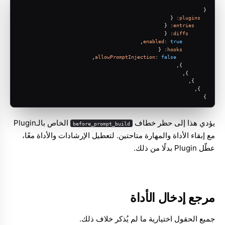
{
: {
plugins
: {
entries
: {
diffs
,
enabled
: 
true
: {
hooks
,
allowPromptInjection
: 
false
        },
      },
    },
  },
}
يؤدي هذا إلى حظر خطاف
الخاص بالـPlugin
before_prompt_build
مع إبقاء الأداة والمهارة متاحتين. لتعطيل الإرشادات والأداة معًا،
عطّل Plugin بدلًا من ذلك.
مرجع إدخال الأداة
جميع الحقول اختيارية ما لم يُذكر خلاف ذلك.