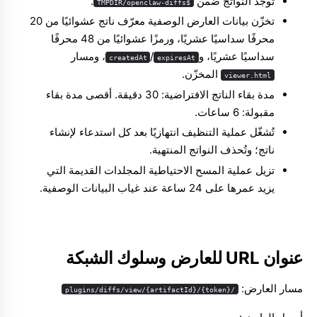
توجد النواتج ضمن
.
$TMPDIR/openclaw-diffs
تخزّن بيانات العارض الوصفية معرّف ناتج عشوائيًا من 20
محرفًا سداسيًا عشريًا، ورمزًا عشوائيًا من 48 محرفًا
سداسيًا عشريًا، و
/
، ومسار
createdAt
expiresAt
المخزّن.
viewer.html
مدة بقاء الناتج الافتراضية: 30 دقيقة. أقصى مدة بقاء
مقبولة: 6 ساعات.
تُشغّل عملية التنظيف انتهازيًا بعد كل استدعاء لإنشاء
ناتج؛ وتُحذف النواتج المنتهية.
تزيل عملية المسح الاحتياطية المجلدات القديمة التي
يزيد عمرها على 24 ساعة عند غياب البيانات الوصفية.
عنوان URL للعارض وسلوك الشبكة
مسار العارض:
/plugins/diffs/view/{artifactId}/{token}