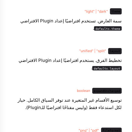
"light" | "dark"
theme
سمة العارض. تستخدم افتراضيًا إعداد Plugin الافتراضي
.
defaults.theme
"unified" | "split"
layout
تخطيط الفرق. يستخدم افتراضيًا إعداد Plugin الافتراضي
.
defaults.layout
boolean
expandUnchanged
توسيع الأقسام غير المتغيرة عند توفر السياق الكامل. خيار
لكل استدعاء فقط (وليس مفتاحًا افتراضيًا للـPlugin).
"png" | "pdf"
fileFormat