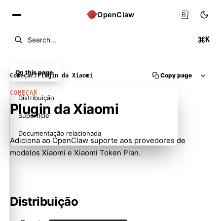
🇧🇷
OpenClaw
K
Search...
On this page
Copy page
Começar
/
Plugin da Xiaomi
COMEÇAR
Distribuição
Plugin da Xiaomi
Superfície
Documentação relacionada
Adiciona ao OpenClaw suporte aos provedores de
modelos Xiaomi e Xiaomi Token Plan.
Distribuição