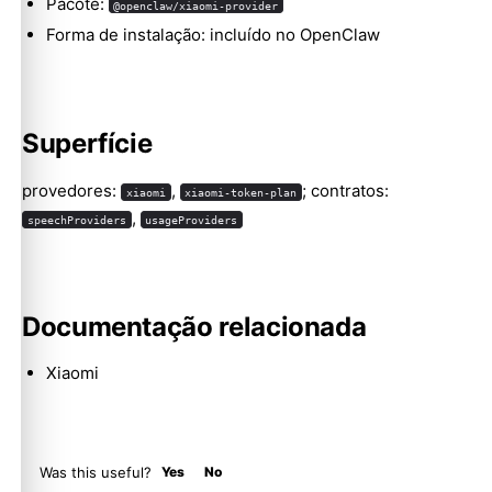
Pacote:
@openclaw/xiaomi-provider
Forma de instalação: incluído no OpenClaw
Molty
Superfície
provedores:
,
; contratos:
xiaomi
xiaomi-token-plan
,
speechProviders
usageProviders
Documentação relacionada
Xiaomi
Was this useful?
Yes
No