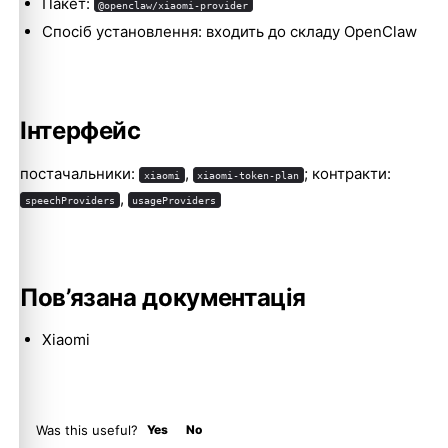
Пакет:
@openclaw/xiaomi-provider
Спосіб установлення: входить до складу OpenClaw
Molty
Інтерфейс
постачальники:
,
; контракти:
xiaomi
xiaomi-token-plan
,
speechProviders
usageProviders
Пов’язана документація
Xiaomi
Was this useful?
Yes
No