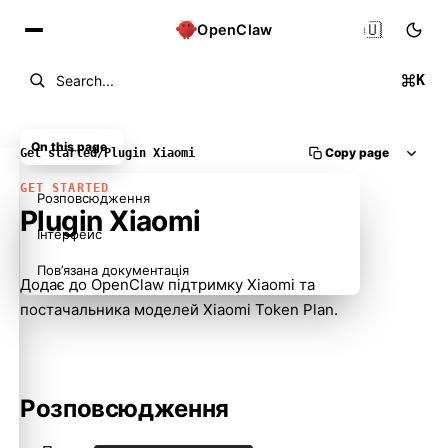
🇺🇦
OpenClaw
K
Search...
On this page
Copy page
Get started
/
Plugin Xiaomi
GET STARTED
Розповсюдження
Plugin Xiaomi
Інтерфейс
Пов’язана документація
Додає до OpenClaw підтримку Xiaomi та
постачальника моделей Xiaomi Token Plan.
Розповсюдження