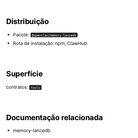
Distribuição
Pacote:
@openclaw/memory-lancedb
Rota de instalação: npm; ClawHub
Superfície
contratos:
tools
Documentação relacionada
memory-lancedb