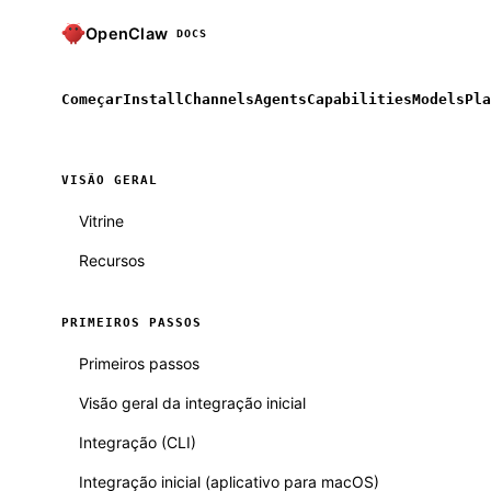
OpenClaw
DOCS
Começar
Install
Channels
Agents
Capabilities
Models
Pla
VISÃO GERAL
Vitrine
Recursos
PRIMEIROS PASSOS
Primeiros passos
Visão geral da integração inicial
Integração (CLI)
Integração inicial (aplicativo para macOS)