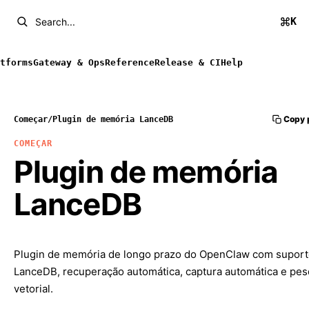
K
Search...
tforms
Gateway & Ops
Reference
Release & CI
Help
Copy 
Começar
/
Plugin de memória LanceDB
COMEÇAR
Plugin de memória
LanceDB
Plugin de memória de longo prazo do OpenClaw com suport
LanceDB, recuperação automática, captura automática e pes
vetorial.